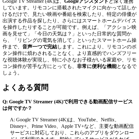
Google TV Streamer (4K)は、
Googleアシスタント
と深く連携
しています。リモコンに搭載されたマイクに向かって話しか
けるだけで、見たい映画や番組を検索したり、特定の俳優が
出演する作品を探したり、さらにはスマートホームデバイス
を操作したりすることが可能です。例えば、「アクション映
画を見せて」「今日の天気は？」といった日常的な質問か
ら、「リビングの電気を消して」といったスマートホーム操
作まで、
音声一つで完結
します。これにより、リモコンのボ
タン操作に煩わされることなく、より直感的でハンズフリー
な視聴体験が実現し、特に小さなお子様がいる家庭や、リモ
コン操作が苦手な方にとっても、
非常に便利な機能
となるで
しょう。
よくある質問
Q: Google TV Streamer (4K)で利用できる動画配信サービス
は何ですか？
A: Google TV Streamer (4K)は、YouTube、Netflix、
Disney+、Prime Video、Apple TV+など、主要な動画配信
サービスに対応しており、これらのアプリをダウンロー