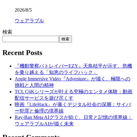
2026/8/5
ウェアラブル
検索
検索
Recent Posts
『機動警察パトレイバーEZY』天鳥桔平が示す、危機
を乗り越える「知恵のライフハック」
Apple Immersive Video『Adventure』が描く、極限への
挑戦と人間の精神
TCL C6Kシリーズが叶える究極のエンタメ体験：動画
配信サービスを遊び尽くす
映画『LifeHack』が暴くデジタル社会の深層：サイバ
ー犯罪と倫理の境界線
Ray-Ban Meta AIグラスが紡ぐ、日常と記憶の境界線：
ウェアラブルAIが描く未来