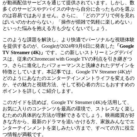
が動画配信サービスを通じて提供されています。しかし、数
多くのサービスやデバイスの中から自分に合ったものを選ぶ
のは容易ではありません。さらに、「どのアプリで何を見れ
ばいいのかわからない」「操作が煩雑で気軽に楽しめない」
といった悩みを抱える方も少なくないでしょう。
このような課題を解決し、より快適でパーソナルな視聴体験
を提供するのが、Googleが2024年9月6日に発表した
「Google
TV Streamer (4K)」
です。この新しいストリーミングデバイ
スは、従来のChromecast with Google TVの利点を引き継ぎつ
つ、さらに進化したパフォーマンスと洗練されたデザインを
特徴としています。本記事では、Google TV Streamer (4K)が
どのようにあなたのエンターテインメントライフを変えるの
か、その魅力と視聴方法、そして初心者の方にもおすすめの
ポイントを詳しくご紹介します。
このガイドを読めば、Google TV Streamer (4K)を活用して、
お気に入りのコンテンツを最高の環境で、ストレスなく楽し
むための具体的な方法が理解できるでしょう。映画鑑賞が好
きな方から、最新のドラマを追いかける方、家族みんなでエ
ンターテインメントを楽しみたい方まで、すべての方に役立
つ情報が満載です。