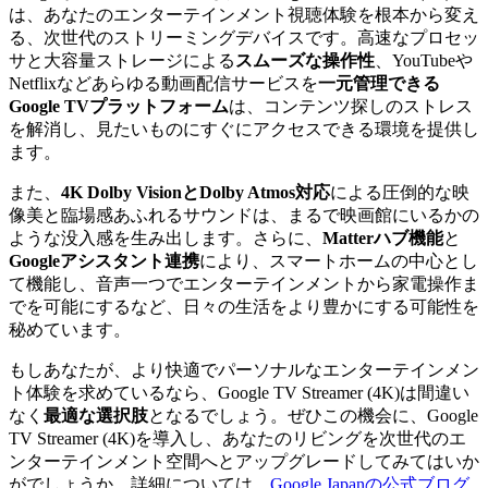
は、あなたのエンターテインメント視聴体験を根本から変え
る、次世代のストリーミングデバイスです。高速なプロセッ
サと大容量ストレージによる
スムーズな操作性
、YouTubeや
Netflixなどあらゆる動画配信サービスを
一元管理できる
Google TVプラットフォーム
は、コンテンツ探しのストレス
を解消し、見たいものにすぐにアクセスできる環境を提供し
ます。
また、
4K Dolby VisionとDolby Atmos対応
による圧倒的な映
像美と臨場感あふれるサウンドは、まるで映画館にいるかの
ような没入感を生み出します。さらに、
Matterハブ機能
と
Googleアシスタント連携
により、スマートホームの中心とし
て機能し、音声一つでエンターテインメントから家電操作ま
でを可能にするなど、日々の生活をより豊かにする可能性を
秘めています。
もしあなたが、より快適でパーソナルなエンターテインメン
ト体験を求めているなら、Google TV Streamer (4K)は間違い
なく
最適な選択肢
となるでしょう。ぜひこの機会に、Google
TV Streamer (4K)を導入し、あなたのリビングを次世代のエ
ンターテインメント空間へとアップグレードしてみてはいか
がでしょうか。詳細については、
Google Japanの公式ブログ