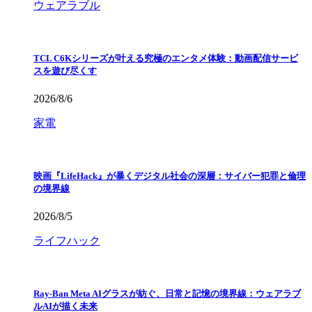
ウェアラブル
TCL C6Kシリーズが叶える究極のエンタメ体験：動画配信サービ
スを遊び尽くす
2026/8/6
家電
映画『LifeHack』が暴くデジタル社会の深層：サイバー犯罪と倫理
の境界線
2026/8/5
ライフハック
Ray-Ban Meta AIグラスが紡ぐ、日常と記憶の境界線：ウェアラブ
ルAIが描く未来