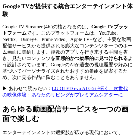
Google TVが提供する統合エンターテインメント体
験
Google TV Streamer (4K)の核となるのは、
Google TVプラッ
トフォーム
です。このプラットフォームは、YouTube、
Netflix、Disney+、Prime Video、Apple TV+など、主要な動画
配信サービスから提供される膨大なコンテンツを一つのホー
ム画面に集約します。複数のアプリを行き来する手間を省
き、見たいコンテンツを
直感的かつ効率的に見つけられる
よ
う設計されています。GoogleのAIが過去の視聴履歴や好みに
基づいてパーソナライズされたおすすめ番組を提案するた
め、次に見る作品に悩むこともありません。
▶ あわせて読みたい：
LG OLED evo AI G5が拓く、次世代
の映像体験：あなたのリビングがプレミアムシアターに
あらゆる動画配信サービスを一つの画
面で楽しむ
エンターテインメントの選択肢が広がる現代において、