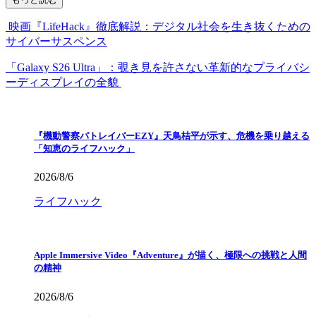
映画『LifeHack』徹底解説：デジタル社会を生き抜くための
サイバーサスペンス
「Galaxy S26 Ultra」：覗き見を許さない革新的なプライバシ
ーディスプレイの全貌
『機動警察パトレイバーEZY』天鳥桔平が示す、危機を乗り越える
「知恵のライフハック」
2026/8/6
ライフハック
Apple Immersive Video『Adventure』が描く、極限への挑戦と人間
の精神
2026/8/6