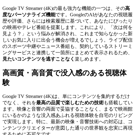
Google TV Streamer (4K)の最も強力な機能の一つは、その
高
度なパーソナライズ機能
です。GoogleのAIがあなたの視聴履
歴や評価、さらには検索履歴に基づいて、あなたにぴったり
の映画やテレビ番組を提案します。これにより、「次は何を
見よう？」という悩みが解消され、これまで知らなかった新
しいお気に入りに出会う機会が増えるでしょう。ライブ配信
のスポーツ中継やニュース番組も、契約しているストリーミ
ングサービスと連携して一箇所にまとめて表示されるため、
見たいコンテンツを逃すことなく
楽しめます。
高画質・高音質で没入感のある視聴体
験
Google TV Streamer (4K)は、単にコンテンツを集約するだけ
でなく、それを
最高の品質で楽しむための技術
も搭載してい
ます。映像と音響の両面で妥協することなく、まるで映画館
にいるかのような没入感あふれる視聴体験を自宅のリビング
で実現します。特に、最新の映像・音響技術への対応は、コ
ンテンツクリエイターが意図した通りの世界観を忠実に再現
するために不可欠です。