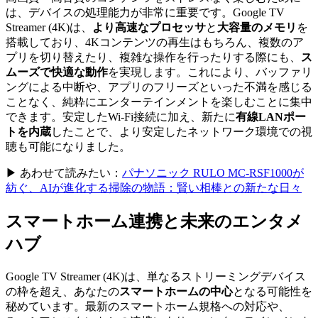
は、デバイスの処理能力が非常に重要です。Google TV
Streamer (4K)は、
より高速なプロセッサ
と
大容量のメモリ
を
搭載しており、4Kコンテンツの再生はもちろん、複数のア
プリを切り替えたり、複雑な操作を行ったりする際にも、
ス
ムーズで快適な動作
を実現します。これにより、バッファリ
ングによる中断や、アプリのフリーズといった不満を感じる
ことなく、純粋にエンターテインメントを楽しむことに集中
できます。安定したWi-Fi接続に加え、新たに
有線LANポー
トを内蔵
したことで、より安定したネットワーク環境での視
聴も可能になりました。
▶ あわせて読みたい：
パナソニック RULO MC-RSF1000が
紡ぐ、AIが進化する掃除の物語：賢い相棒との新たな日々
スマートホーム連携と未来のエンタメ
ハブ
Google TV Streamer (4K)は、単なるストリーミングデバイス
の枠を超え、あなたの
スマートホームの中心
となる可能性を
秘めています。最新のスマートホーム規格への対応や、