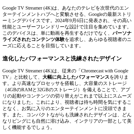
Google TV Streamer (4K)は、あなたのテレビを次世代のエン
ターテインメントハブへと変貌させる、Googleの最新ストリ
ーミングデバイスです。2024年9月6日に発表され、その高い
性能とユーザーフレンドリーな設計で注目を集めています。
このデバイスは、単に動画を再生するだけでなく、
パーソナ
ライズされたコンテンツ体験
を追求し、あらゆる視聴者のニ
ーズに応えることを目指しています。
進化したパフォーマンスと洗練されたデザイン
Google TV Streamer (4K)は、従来の「Chromecast with Google
TV」と比較して、
大幅に向上したパフォーマンス
を誇りま
す。より高速なプロセッサを搭載し、大容量のストレージ
（4GBのRAMと32GBのストレージ）を備えることで、アプ
リの起動やコンテンツの切り替えがこれまで以上にスムーズ
になりました。これにより、視聴者は待ち時間を気にするこ
となく、お気に入りのエンターテインメントに没頭できま
す。また、コンパクトながらも洗練されたデザインは、どん
なリビングにも自然に溶け込み、インテリアの一部として美
しく機能するでしょう。