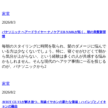
家電
2026/8/3
パナソニック ヘアードライヤー ナノケア EH-NA0Kが拓く、朝の美髪新習
慣
毎朝のスタイリングに時間を取られ、髪のダメージに悩んで
いる方は少なくないでしょう。特に、寝ぐせがひどくて朝か
ら気分が上がらない、という経験は多くの人が共感する悩み
かもしれません。そんな現代のヘアケア事情に一石を投じる
のが、パナソニックから2
家電
2026/8/2
AVIOT CE-V1が解き放つ、有線イヤホンの新たな価値：ハイレゾとノイキ
ャンの融合