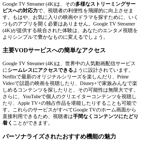
Google TV Streamer (4K)は、その
多様なストリーミングサー
ビスへの対応力
で、視聴者の利便性を飛躍的に向上させま
す。もはや、お気に入りの映画やドラマを探すために、いく
つものアプリを開く必要はありません。Google TV Streamer
(4K)が提供する統合された体験は、あなたのエンタメ視聴を
よりシンプルで豊かなものに変えるでしょう。
主要VODサービスへの簡単なアクセス
Google TV Streamer (4K)は、世界中の人気動画配信サービス
に
シームレスにアクセスできる
ように設計されています。
Netflixで最新のオリジナルシリーズを楽しんだり、Prime
Videoで話題の映画を視聴したり、Disney+で家族みんなで楽
しめるコンテンツを探したりと、その可能性は無限大です。
さらに、YouTubeで個人のクリエイターコンテンツを視聴し
たり、Apple TV+の独占作品を堪能したりすることも可能で
す。これらのサービスがすべてGoogle TVのホーム画面から
直接利用できるため、視聴者は
手間なくコンテンツにたどり
着く
ことができます。
パーソナライズされたおすすめ機能の魅力