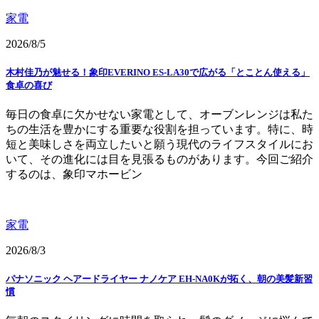
家電
2026/8/5
木村佳乃が魅せる！象印EVERINO ES-LA30で広がる「とことん使える」
食卓の喜び
毎日の食卓に欠かせない家電として、オーブンレンジは私た
ちの生活を豊かにする重要な役割を担っています。特に、時
短と美味しさを両立したいと願う現代のライフスタイルにお
いて、その進化には目を見張るものがあります。今回ご紹介
するのは、象印マホービン
家電
2026/8/3
パナソニック ヘアードライヤー ナノケア EH-NA0Kが拓く、朝の美髪新習
慣