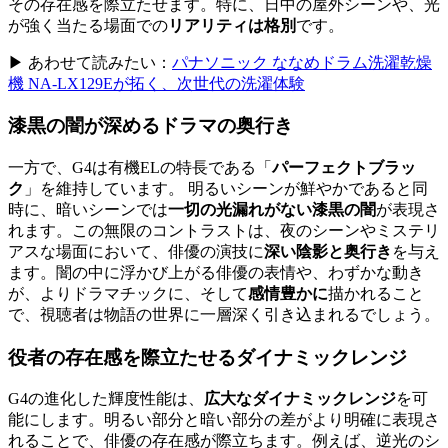
その存在感を際立たせます。特に、日中の屋外シーンや、光
が強く当たる場面での
リアリティは格別
です。
▶ あわせて読みたい：
パナソニック ななめドラム洗濯乾燥
機 NA-LX129Eが拓く、次世代の洗濯体験
漆黒の闇が深めるドラマの奥行き
一方で、G4は有機ELの特長である「
パーフェクトブラッ
ク
」を維持しています。 明るいシーンが鮮やかであると同
時に、暗いシーンでは
一切の光漏れがない漆黒の闇
が表現さ
れます。この無限のコントラストは、夜のシーンやミステリ
アスな場面において、俳優の演技に
深い陰影と奥行き
を与え
ます。闇の中に浮かび上がる俳優の表情や、わずかな動き
が、よりドラマチックに、そして
感情豊かに
描かれること
で、視聴者は物語の世界に一層深く引き込まれるでしょう。
役者の存在感を際立たせるダイナミックレンジ
G4の進化した輝度性能は、
広大なダイナミックレンジ
を可
能にします。明るい部分と暗い部分の差がより明確に表現さ
れることで、俳優の存在感が際立ちます。例えば、逆光のシ