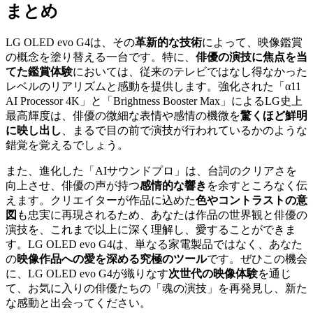
まとめ
LG OLED evo G4は、その
革新的な技術
によって、映像鑑賞
の概念を塗り替える一台です。特に、
俳優の演技に焦点を当
てた鑑賞体験
においては、従来のテレビではなし得なかった
レベルのリアリズムと感動を提供します。強化された「α11
AI Processor 4K」と「Brightness Booster Max」によるLG史上
最高輝度は、俳優の微細な表情や感情の機微を
驚くほど鮮明
に映し出し
、まるで目の前で演技が行われているかのような
錯覚を覚えるでしょう。
また、進化した「AIサウンドプロ」は、台詞のクリアさを
向上させ、俳優の声が持つ
感情的な響き
を余すところなく伝
えます。クリエイターが作品に込めた
色やコントラストの意
図
も忠実に再現されるため、あなたは作品の世界観と俳優の
演技を、これまで以上に深く理解し、愛することができま
す。LG OLED evo G4は、単なる家電製品ではなく、あなた
の
映像作品への愛を深める究極のツール
です。ぜひこの機会
に、LG OLED evo G4が織りなす
次世代の映像体験
を通じ
て、お気に入りの俳優たちの「魂の演技」を再発見し、新た
な感動と出会ってください。