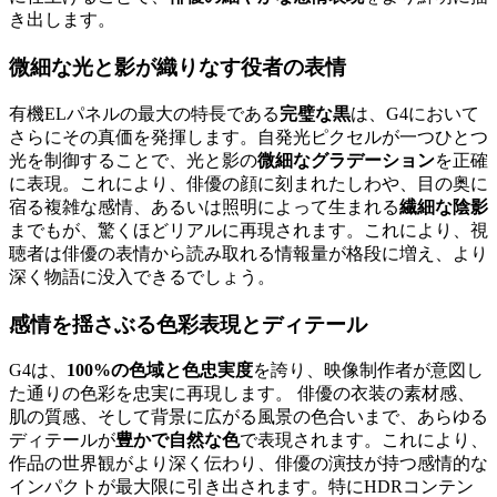
き出します。
微細な光と影が織りなす役者の表情
有機ELパネルの最大の特長である
完璧な黒
は、G4において
さらにその真価を発揮します。自発光ピクセルが一つひとつ
光を制御することで、光と影の
微細なグラデーション
を正確
に表現。これにより、俳優の顔に刻まれたしわや、目の奥に
宿る複雑な感情、あるいは照明によって生まれる
繊細な陰影
までもが、驚くほどリアルに再現されます。これにより、視
聴者は俳優の表情から読み取れる情報量が格段に増え、より
深く物語に没入できるでしょう。
感情を揺さぶる色彩表現とディテール
G4は、
100%の色域と色忠実度
を誇り、映像制作者が意図し
た通りの色彩を忠実に再現します。 俳優の衣装の素材感、
肌の質感、そして背景に広がる風景の色合いまで、あらゆる
ディテールが
豊かで自然な色
で表現されます。これにより、
作品の世界観がより深く伝わり、俳優の演技が持つ感情的な
インパクトが最大限に引き出されます。特にHDRコンテン