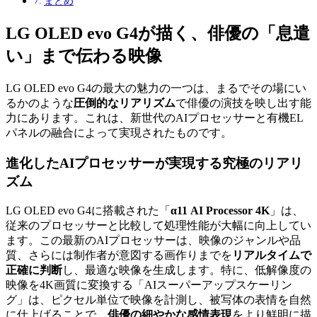
まとめ
LG OLED evo G4が描く、俳優の「息遣
い」まで伝わる映像
LG OLED evo G4の最大の魅力の一つは、まるでその場にい
るかのような
圧倒的なリアリズム
で俳優の演技を映し出す能
力にあります。これは、新世代のAIプロセッサーと有機EL
パネルの融合によって実現されたものです。
進化したAIプロセッサーが実現する究極のリアリ
ズム
LG OLED evo G4に搭載された「
α11 AI Processor 4K
」は、
従来のプロセッサーと比較して処理性能が大幅に向上してい
ます。この最新のAIプロセッサーは、映像のジャンルや品
質、さらには制作者が意図する画作りまでを
リアルタイムで
正確に判断
し、最適な映像を生成します。特に、低解像度の
映像を4K画質に変換する「AIスーパーアップスケーリン
グ」は、ピクセル単位で映像を計測し、被写体の表情を自然
に仕上げることで、
俳優の細やかな感情表現
をより鮮明に描