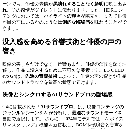
ーンでも、俳優の表情が
黒潰れすることなく鮮明に
映し出さ
れ、その感情がダイレクトに伝わります。また、HDRコン
テンツにおいては、
ハイライトの輝き
が際立ち、まるで俳優
が目の前にいるかのような
圧倒的な臨場感
を味わうことがで
きます。
没入感を高める音響技術と俳優の声の
響き
映像の美しさだけでなく、音響もまた、俳優の演技を深く理
解し、作品に没入するために不可欠な要素です。LG OLED
evo G4は、
先進の音響技術
によって、俳優の声の響きや作品
のサウンドトラックを最高の状態で届けます。
映像とシンクロするAIサウンドプロの臨場感
G4に搭載された「
AIサウンドプロ
」は、映像コンテンツの
ジャンルやシーンをAIが分析し、
最適なサウンドモード
を
自動で選択します。 さらに、2024年モデルでは「AIボイス
リマスタリング」機能を新搭載し、BGMや環境音と音声を