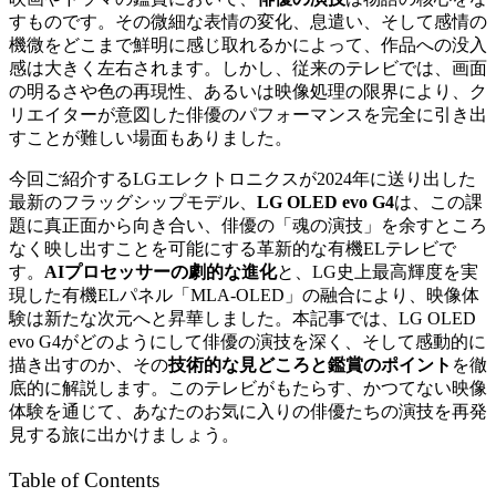
すものです。その微細な表情の変化、息遣い、そして感情の
機微をどこまで鮮明に感じ取れるかによって、作品への没入
感は大きく左右されます。しかし、従来のテレビでは、画面
の明るさや色の再現性、あるいは映像処理の限界により、ク
リエイターが意図した俳優のパフォーマンスを完全に引き出
すことが難しい場面もありました。
今回ご紹介するLGエレクトロニクスが2024年に送り出した
最新のフラッグシップモデル、
LG OLED evo G4
は、この課
題に真正面から向き合い、俳優の「魂の演技」を余すところ
なく映し出すことを可能にする革新的な有機ELテレビで
す。
AIプロセッサーの劇的な進化
と、LG史上最高輝度を実
現した有機ELパネル「MLA-OLED」の融合により、映像体
験は新たな次元へと昇華しました。本記事では、LG OLED
evo G4がどのようにして俳優の演技を深く、そして感動的に
描き出すのか、その
技術的な見どころと鑑賞のポイント
を徹
底的に解説します。このテレビがもたらす、かつてない映像
体験を通じて、あなたのお気に入りの俳優たちの演技を再発
見する旅に出かけましょう。
Table of Contents