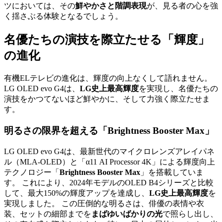
ツにおいては、その
鮮やかさと階調表現
が、見る者の心を強
く揺さぶる体験となるでしょう。
名優たちの演技を際立たせる「輝度」
の進化
有機ELテレビの進化は、輝度の向上なくして語れません。
LG OLED evo G4は、
LG史上最高輝度
を実現し、名優たちの
演技をかつてないほど鮮やかに、そして力強く際立たせま
す。
明るさの限界を超える「Brightness Booster Max」
LG OLED evo G4は、最新世代のマイクロレンズアレイパネ
ル（MLA-OLED）と「α11 AI Processor 4K」による輝度向上
テクノロジー「
Brightness Booster Max
」を搭載していま
す。 これにより、2024年モデルのOLED B4シリーズと比較
して、最大150%の輝度アップを達成し、
LG史上最高輝度
を
実現しました。 この圧倒的な明るさは、俳優の表情や衣
装、セットの細部までを
まばゆいばかりの光
で照らし出し、