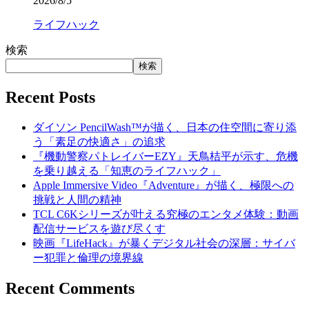
2026/8/5
ライフハック
検索
検索
Recent Posts
ダイソン PencilWash™が描く、日本の住空間に寄り添
う「素足の快適さ」の追求
『機動警察パトレイバーEZY』天鳥桔平が示す、危機
を乗り越える「知恵のライフハック」
Apple Immersive Video『Adventure』が描く、極限への
挑戦と人間の精神
TCL C6Kシリーズが叶える究極のエンタメ体験：動画
配信サービスを遊び尽くす
映画『LifeHack』が暴くデジタル社会の深層：サイバ
ー犯罪と倫理の境界線
Recent Comments