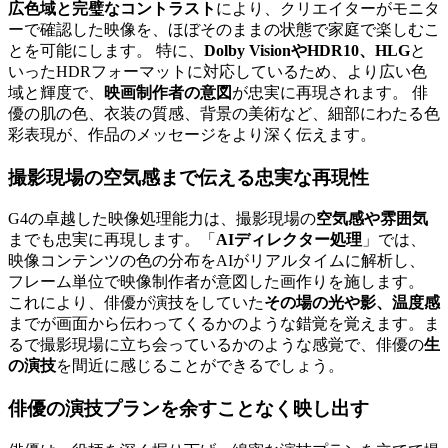
広色域と完璧なコントラスト
により、クリエイターがモニタ
ーで確認した映像を、ほぼそのままの状態で家庭で楽しむこ
とを可能にします。 特に、
Dolby VisionやHDR10、HLG
と
いったHDRフォーマットに対応しているため、より広い色
域と輝度で、
映画制作者の意図
が忠実に再現されます。 俳
優の肌の色、衣装の質感、背景の美術など、細部にわたる色
彩表現が、作品のメッセージをより深く伝えます。
撮影現場の空気感まで伝える忠実な再現性
G4の卓越した映像処理能力は、撮影現場の
空気感や雰囲気
までも忠実に再現します。「
AIディレクター処理
」では、
映像コンテンツの色の分布をAIがリアルタイムに解析し、
フレーム単位で映像制作者が意図した画作りを施します。
これにより、俳優が演技をしていた
その場の光や影、温度感
までが画面から伝わってくるかのような錯覚を覚えます。ま
るで撮影現場に立ち会っているかのような感覚で、俳優の
生
の演技
を間近に感じることができるでしょう。
俳優の演技プランを余すことなく映し出す