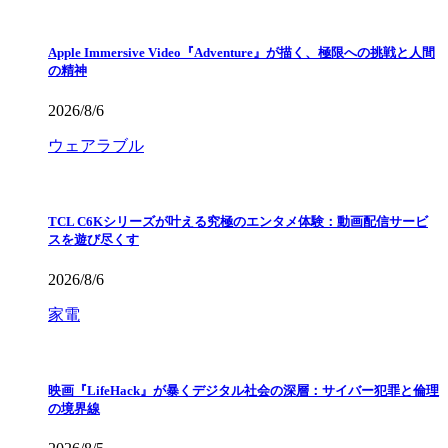
Apple Immersive Video『Adventure』が描く、極限への挑戦と人間
の精神
2026/8/6
ウェアラブル
TCL C6Kシリーズが叶える究極のエンタメ体験：動画配信サービ
スを遊び尽くす
2026/8/6
家電
映画『LifeHack』が暴くデジタル社会の深層：サイバー犯罪と倫理
の境界線