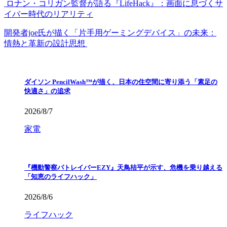
ロナン・コリガン監督が語る『LifeHack』：画面に息づくサ
イバー時代のリアリティ
開発者joe氏が描く「片手用ゲーミングデバイス」の未来：
情熱と革新の設計思想
ダイソン PencilWash™が描く、日本の住空間に寄り添う「素足の
快適さ」の追求
2026/8/7
家電
『機動警察パトレイバーEZY』天鳥桔平が示す、危機を乗り越える
「知恵のライフハック」
2026/8/6
ライフハック