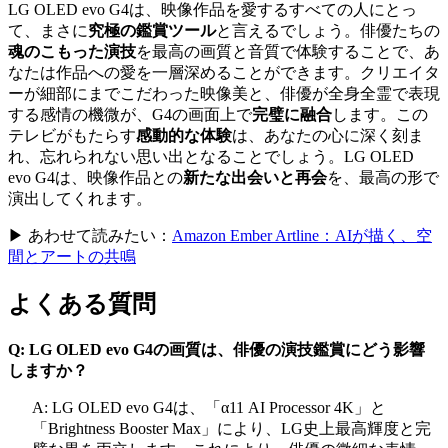
LG OLED evo G4は、映像作品を愛するすべての人にとっ
て、まさに
究極の鑑賞ツール
と言えるでしょう。俳優たちの
魂のこもった演技
を最高の画質と音質で体験することで、あ
なたは作品への愛を一層深めることができます。クリエイタ
ーが細部にまでこだわった映像美と、俳優が全身全霊で表現
する感情の機微が、G4の画面上で
完璧に融合
します。この
テレビがもたらす
感動的な体験
は、あなたの心に深く刻ま
れ、忘れられない思い出となることでしょう。LG OLED
evo G4は、映像作品との
新たな出会いと再会
を、最高の形で
演出してくれます。
▶ あわせて読みたい：
Amazon Ember Artline：AIが描く、空
間とアートの共鳴
よくある質問
Q: LG OLED evo G4の画質は、俳優の演技鑑賞にどう影響
しますか？
A: LG OLED evo G4は、「α11 AI Processor 4K」と
「Brightness Booster Max」により、LG史上最高輝度と完