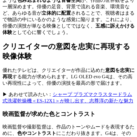
ような
包み込まれるような音響空間
が、作品の世界観をより
一層深めます。俳優の足音、背景で流れる音楽、環境音な
ど、あらゆる音が
立体的に配置
されることで、視聴者はまる
で物語の中にいるかのような感覚に陥ります。これにより、
俳優の演技が単なる映像としてではなく、
五感に訴えかける
体験
として心に響くでしょう。
クリエイターの意図を忠実に再現する
映像体験
優れたテレビは、クリエイターが作品に込めた
意図を忠実に
再現
する能力が求められます。LG OLED evo G4は、その高
い再現性によって、俳優の演技を最高の形で届けます。
▶ あわせて読みたい：
シャープ プラズマクラスタードラム
式洗濯乾燥機＜ES-12X1＞が映し出す、志尊淳の新たな魅力
映画監督が求めた色とコントラスト
映画監督や撮影監督は、作品のトーンやムードを表現するた
めに、
色やコントラスト
にこだわり抜きます。G4は、その