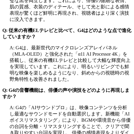
璧な黒を両立します。これにより、俳優の微細な表情、
肌の質感、衣装のディテール、そして光と影による感情
表現が驚くほど鮮明に再現され、視聴者はより深く演技
に没入できます。
Q: 従来の有機ELテレビと比べて、G4はどのような点で進化
していますか？
A: G4は、最新世代のマイクロレンズアレイパネル
（MLA-OLED）と強化された「α11 AI Processor 4K」を
搭載し、従来の有機ELテレビと比較して大幅な輝度向上
を実現しています。これにより、明るいリビングでも鮮
明な映像を楽しめるようになり、斜めからの視聴時の視
野角特性も改善されました。
Q: G4の音響機能は、俳優の声や演技をどのように再現しま
すか？
A: G4の「AIサウンドプロ」は、映像コンテンツを分析
し最適なサウンドモードを自動選択します。新機能「AI
ボイスリマスタリング」により、BGMや環境音から俳優
の台詞を分離・リマスタリングすることで、クリアで聞
き取りやすい台詞を実現し、俳優の感情表現をよりダイ