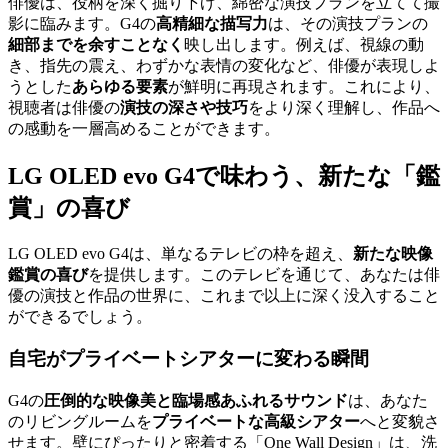
俳優は、役柄を深く掘り下げ、綿密な演技プランを立てて撮
影に臨みます。G4の
高精細な描写力
は、その演技プランの
細部までを余すことなく
映し出します。例えば、視線の動
き、指先の震え、わずかな表情の変化など、俳優が表現しよ
うとした
あらゆる要素
が鮮明に再現されます。これにより、
視聴者は俳優の
演技の深さや技巧
をより深く理解し、作品へ
の感動を一層高めることができます。
LG OLED evo G4で味わう、新たな「鑑
賞」の喜び
LG OLED evo G4は、単なるテレビの枠を超え、
新たな映像
鑑賞の喜び
を提供します。このテレビを通じて、あなたは俳
優の演技と作品の世界に、これまで以上に深く没入すること
ができるでしょう。
自宅がプライベートシアターに変わる瞬間
G4の
圧倒的な映像美と臨場感あふれるサウンド
は、あなた
のリビングルームを
プライベートな高級シアター
へと変貌さ
せます。壁にぴったりと密着する「One Wall Design」は、洗