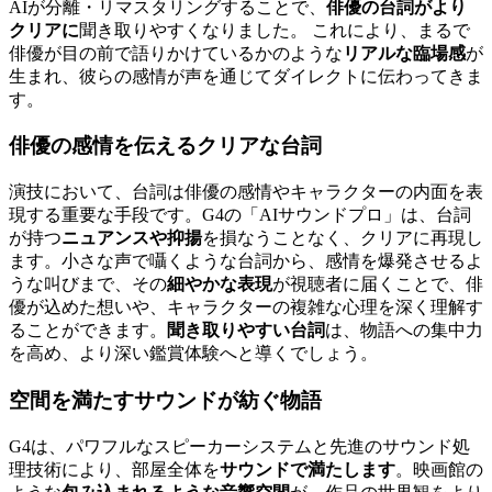
AIが分離・リマスタリングすることで、
俳優の台詞がより
クリアに
聞き取りやすくなりました。 これにより、まるで
俳優が目の前で語りかけているかのような
リアルな臨場感
が
生まれ、彼らの感情が声を通じてダイレクトに伝わってきま
す。
俳優の感情を伝えるクリアな台詞
演技において、台詞は俳優の感情やキャラクターの内面を表
現する重要な手段です。G4の「AIサウンドプロ」は、台詞
が持つ
ニュアンスや抑揚
を損なうことなく、クリアに再現し
ます。小さな声で囁くような台詞から、感情を爆発させるよ
うな叫びまで、その
細やかな表現
が視聴者に届くことで、俳
優が込めた想いや、キャラクターの複雑な心理を深く理解す
ることができます。
聞き取りやすい台詞
は、物語への集中力
を高め、より深い鑑賞体験へと導くでしょう。
空間を満たすサウンドが紡ぐ物語
G4は、パワフルなスピーカーシステムと先進のサウンド処
理技術により、部屋全体を
サウンドで満たします
。映画館の