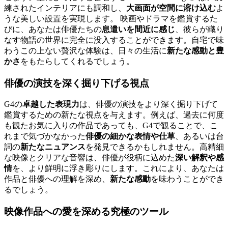
練されたインテリアにも調和し、
大画面が空間に溶け込む
よ
うな美しい設置を実現します。 映画やドラマを鑑賞するた
びに、あなたは俳優たちの
息遣いを間近に感じ
、彼らが織り
なす物語の世界に完全に没入することができます。自宅で味
わうこの上ない贅沢な体験は、日々の生活に
新たな感動と豊
かさ
をもたらしてくれるでしょう。
俳優の演技を深く掘り下げる視点
G4の
卓越した表現力
は、俳優の演技をより深く掘り下げて
鑑賞するための新たな視点を与えます。例えば、過去に何度
も観たお気に入りの作品であっても、G4で観ることで、こ
れまで気づかなかった
俳優の細かな表情や仕草
、あるいは台
詞の
新たなニュアンス
を発見できるかもしれません。高精細
な映像とクリアな音響は、俳優が役柄に込めた
深い解釈や感
情
を、より鮮明に浮き彫りにします。これにより、あなたは
作品と俳優への理解を深め、
新たな感動
を味わうことができ
るでしょう。
映像作品への愛を深める究極のツール