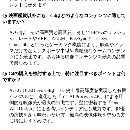
レクトに伝えます。
Q: 映画鑑賞以外にも、G4はどのようなコンテンツに適して
いますか？
A: G4は、その高画質と高音質、そして144Hzのリフレッ
シュレートやVRR、ALLM、FreeSync™、G-Sync
Compatibleといったゲーミング機能により、映画やドラ
マだけでなく、スポーツ中継や高精細なゲームコンテン
ツにも最適です。あらゆる映像コンテンツを最高の品質
で楽しめます。
Q: G4の購入を検討する上で、特に注目すべきポイントは何
ですか？
A: LG OLED evo G4は、LG史上最高輝度を実現した有機
ELパネルと、進化した「α11 AI Processor 4K」による圧
倒的な映像美が最大の特徴です。壁に密着する「One
Wall Design」による高いインテリア性も魅力です。俳優
の演技を深く味わいたい方、最高の映像体験を求める方
に特におすすめです。