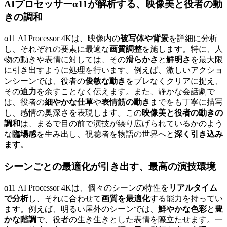
AIプロセッサーα11が解析する、
映像美と役者の動
きの調和
α11 AI Processor 4Kは、映像内の
被写体や背景
を詳細に分析
し、それぞれの要素に最適な
画質調整
を施します。特に、人
物の動きや表情に対しては、その
滑らかさ
と
鮮明さ
を最大限
に引き出すように処理を行います。例えば、激しいアクショ
ンシーンでは、役者の
俊敏な動き
をブレなくクリアに捉え、
その
迫力
を余すことなく伝えます。また、静かな会話劇で
は、役者の
細やかな仕草
や
表情筋の動き
までをも丁寧に描写
し、感情の奥深さを表現します。この
映像美と役者の動きの
調和
は、まるで目の前で演技が繰り広げられているかのよう
な
臨場感
を生み出し、視聴者を物語の世界へと
深く引き込み
ます
。
シーンごとの最適化
が引き出す、最高の演技環境
α11 AI Processor 4Kは、個々のシーンの特性を
リアルタイム
で分析
し、それに合わせて
画質を最適化
する能力を持ってい
ます。例えば、明るい屋外のシーンでは、
鮮やかな色彩
と
豊
かな階調
で、役者の生き生きとした表情を際立たせます。一