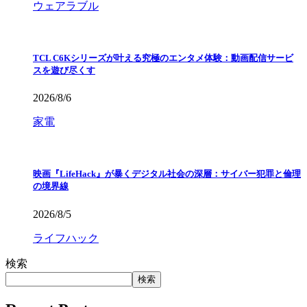
ウェアラブル
TCL C6Kシリーズが叶える究極のエンタメ体験：動画配信サービ
スを遊び尽くす
2026/8/6
家電
映画『LifeHack』が暴くデジタル社会の深層：サイバー犯罪と倫理
の境界線
2026/8/5
ライフハック
検索
検索