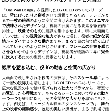
「One Wall Design」を採用したLG OLED evo G4シリーズ
は、壁に
ぴったりと密着
させて設置できるため、テレビがま
るで
一枚の絵画
のように空間に溶け込みます。この
ミニマル
で洗練されたデザイン
は、視聴の邪魔になる要素を徹底的に
排除し、
映像そのもの
に意識を集中させます。特に大画面モ
デルでは、その
視覚的な迫力
がさらに増し、役者の
細かな表
情
から
ダイナミックな動き
までを、まるで目の前で繰り広げ
られているかのように感じさせます。
フレームの存在を感じ
させない
かのようなデザインは、視聴者が物語の世界に
完全
に没入する
ための重要な要素となります。
観客を惹き込む、
役者の動きと空間の広がり
大画面で映し出される役者の演技は、その
スケール感
によっ
て一層の
説得力
を増します。LG OLED evo G4シリーズは、
広大な風景の中で繰り広げられる
壮大なドラマ
から、密室で
の
緊迫した心理戦
まで、あらゆるシーンにおいて役者の
動き
一つ一つ
を鮮明に捉え、その
空間的な広がり
を忠実に再現し
ます。例えば、ミュージカル映画のダンスシーンでは、
舞台
上の役者の躍動感
や、
照明の美しい演出
が、まるで劇場で鑑