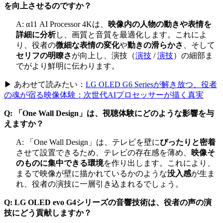
を向上させるのですか？
A: α11 AI Processor 4Kは、
映像内の人物の動きや表情を
詳細に分析
し、画質と音質を最適化します。これによ
り、役者の
微細な表情の変化
や
動きの滑らかさ
、そして
セリフの明瞭さ
が向上し、
演技（
演技
/
演技
）
の細部ま
でがより鮮明に伝わります。
▶ あわせて読みたい：
LG OLED G6 Seriesが解き放つ、役者
の魂が宿る映像体験：次世代AIプロセッサーが描く真実
Q: 「One Wall Design」は、視聴体験にどのような影響を与
えますか？
A: 「One Wall Design」は、テレビを壁に
ぴったりと密着
させて設置できるため、テレビの存在感を薄め、
映像そ
のものに集中できる環境
を作り出します。これにより、
まるで映像が壁に描かれているかのような
没入感
が生ま
れ、役者の演技に一層引き込まれるでしょう。
Q: LG OLED evo G4シリーズの音響技術は、役者の声の演
技にどう貢献しますか？