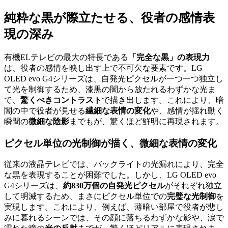
純粋な黒が際立たせる、役者の感情表
現の深み
有機ELテレビの最大の特長である
「完全な黒」の表現力
は、役者の感情を映し出す上で不可欠な要素です。LG
OLED evo G4シリーズは、自発光ピクセルが一つ一つ独立し
て光を制御するため、漆黒の闇から放たれるわずかな光ま
で、
驚くべきコントラスト
で描き出します。これにより、暗
闇の中で役者が見せる
繊細な表情の変化
や、感情が揺れ動く
瞬間の
微細な陰影
までもが、驚くほど鮮明に再現されます。
ピクセル単位の光制御が描く、
微細な表情の変化
従来の液晶テレビでは、バックライトの光漏れにより、完全
な黒を表現することが困難でした。しかし、LG OLED evo
G4シリーズは、
約830万個の自発光ピクセル
がそれぞれ独立
して明滅するため、まさにピクセル単位での
完璧な光制御
を
実現します。これにより、例えば、薄暗い部屋で役者が悲し
みに暮れるシーンでは、その顔に落ちるわずかな影や、涙で