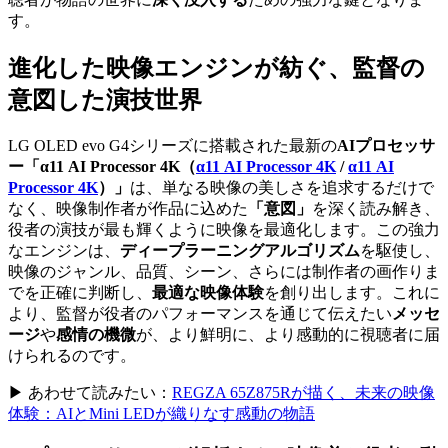
す。
進化した映像エンジンが紡ぐ、監督の
意図した演技世界
LG OLED evo G4シリーズに搭載された最新の
AIプロセッサ
ー「
α11 AI Processor 4K（
α11 AI Processor 4K
/
α11 AI
Processor 4K
）
」
は、単なる映像の美しさを追求するだけで
なく、映像制作者が作品に込めた
「意図」
を深く読み解き、
役者の演技が最も輝くように映像を最適化します。この強力
なエンジンは、
ディープラーニングアルゴリズム
を駆使し、
映像のジャンル、品質、シーン、さらには制作者の画作りま
でを正確に判断し、
最適な映像体験
を創り出します。これに
より、監督が役者のパフォーマンスを通じて伝えたい
メッセ
ージ
や
感情の機微
が、より鮮明に、より感動的に視聴者に届
けられるのです。
▶ あわせて読みたい：
REGZA 65Z875Rが描く、未来の映像
体験：AIとMini LEDが織りなす感動の物語