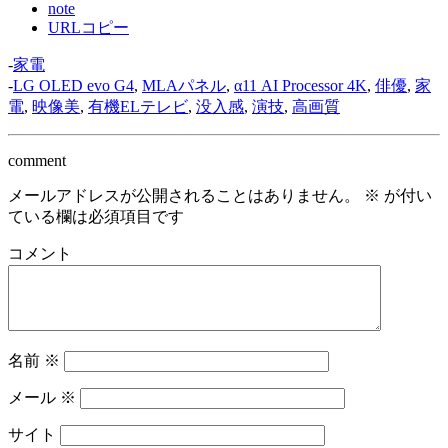
note
URLコピー
-
家電
-
LG OLED evo G4
,
MLAパネル
,
α11 AI Processor 4K
,
俳優
,
家
電
,
映像美
,
有機ELテレビ
,
没入感
,
演技
,
高画質
comment
メールアドレスが公開されることはありません。
※
が付い
ている欄は必須項目です
コメント
名前
※
メール
※
サイト