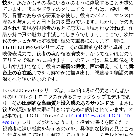
技
を、あたかもその場にいるかのように体験することを求め
ています。映画やドラマのクリエイターたちは、照明、色
彩、音響のあらゆる要素を駆使し、役者のパフォーマンスに
深みを与えようと日々努力を重ねています。しかし、その意
図された表現が視聴者のもとで忠実に再現されなければ、作
品が持つ真の魅力は半減してしまうでしょう。ここで、次世
代のテレビが果たす役割は極めて重要になります。特に、
LG OLED evo G4シリーズ
は、その革新的な技術と卓越した
映像表現力で、役者の魂が宿る演技を、かつてないほどのリ
アリティで私たちに届けます。このテレビは、単に映像を映
し出すだけでなく、役者の
感情の機微
、
声の震え
、そして
舞
台上の存在感
までをも鮮やかに描き出し、視聴者を物語の奥
深くへと誘い込むのです。
LG OLED evo G4シリーズは、2024年6月に発売されたばか
りのLGエレクトロニクスが誇るフラッグシップモデルであ
り、その
圧倒的な高画質
と
没入感のあるサウンド
は、まさに
役者の演技を最大限に引き出すために設計されています。本
記事では、
LG OLED evo G4（
LG OLED evo G4
/
LG OLED
evo G4
）
シリーズがどのようにして役者の演技を際立たせ、
視聴者に深い感動を与えるのかを、具体的な技術と見どころ
に焦点を当てて詳しく解説していきます。このテレビがもた