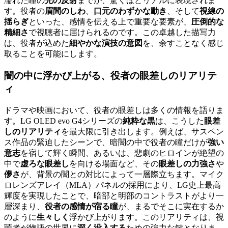
濡れた瞳の
光の反射
までが、驚くほどリアルに表現されま
す。役者の
眉間のしわ
、
口元のわずかな動き
、そして
視線の
揺らぎ
といった、感情を伝える上で重要な要素が、
圧倒的な
精細さ
で視聴者に届けられるのです。この卓越した描写力
は、役者が込めた
細やかな演技の意図
を、余すことなく感じ
取ることを可能にします。
闇の中に浮かび上がる、
役者の眼差しのリアリテ
ィ
ドラマや映画において、役者の眼差しは多くの情報を語りま
す。LG OLED evo G4シリーズの
純粋な黒
は、こうした
眼差
しのリアリティ
を最大限に引き出します。例えば、サスペン
ス作品の緊迫したシーンで、暗闇の中で役者の瞳だけが
強い
意志
を宿して輝く瞬間、あるいは、悲劇のヒロインが絶望の
中で
虚ろな眼差し
を向ける場面など、その
眼差しの力強さ
や
儚さ
が、背景の闇との対比によって一層際立ちます。マイク
ロレンズアレイ（MLA）パネルの採用により、LG史上最高
輝度を実現したことで、暗部と明部のコントラストがより一
層深まり、
役者の感情が宿る瞳
が、まるでそこに実在するか
のように
生々しく
浮かび上がります。このリアリティは、視
聴者が物語の世界に
深く没入する
ための強力な鍵となりま