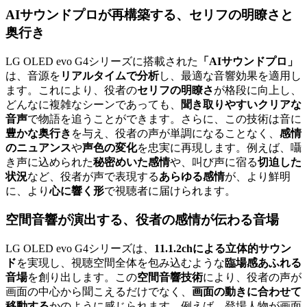
AIサウンドプロが再構築する、
セリフの明瞭さと
奥行き
LG OLED evo G4シリーズに搭載された
「AIサウンドプロ」
は、音源を
リアルタイムで分析
し、最適な音響効果を適用し
ます。これにより、役者の
セリフの明瞭さ
が格段に向上し、
どんなに複雑なシーンであっても、
聞き取りやすいクリアな
音声
で物語を追うことができます。さらに、この技術は音に
豊かな奥行き
を与え、役者の声が単調になることなく、
感情
のニュアンス
や
声色の変化
を忠実に再現します。例えば、囁
き声に込められた
秘密めいた感情
や、叫び声に宿る
切迫した
状況
など、役者が声で表現する
あらゆる感情
が、より鮮明
に、より
心に響く形
で視聴者に届けられます。
空間音響
が演出する、役者の感情が伝わる音場
LG OLED evo G4シリーズは、
11.1.2chによる立体的サウン
ド
を実現し、視聴空間全体を包み込むような
臨場感あふれる
音場
を創り出します。この
空間音響技術
により、役者の声が
画面の中心から聞こえるだけでなく、
画面の動きに合わせて
移動する
かのように感じられます。例えば、登場人物が画面