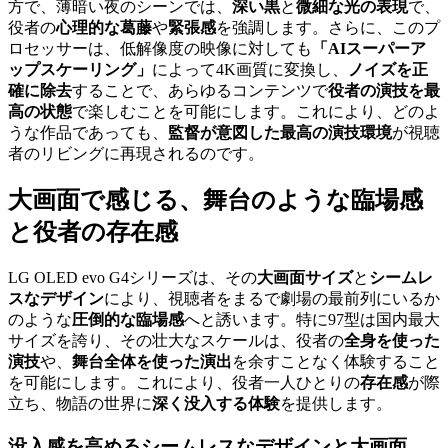
方で、薄暗い夜のシーンでは、
深い黒
と
微細な光の表現
で、
役者の
心理的な葛藤
や
緊張感
を強調します。さらに、このプ
ロセッサーは、低解像度の映像に対しても
「AIスーパーア
ップスケーリング」
によって4K画質に変換し、
ノイズを正
確に除去
することで、あらゆるコンテンツで
役者の演技を最
高の状態
で楽しむことを可能にします。これにより、どのよ
うな作品であっても、
監督が意図した最高の演技環境
が視聴
者のリビングに再現されるのです。
大画面で感じる、舞台のような臨場感
と役者の存在感
LG OLED evo G4シリーズは、その
大画面サイズ
と
シームレ
スなデザイン
により、視聴者をまるで劇場の最前列にいるか
のような
圧倒的な臨場感
へと誘います。特に97型は国内最大
サイズを誇り、その壮大なスケールは、役者の
全身を使った
演技
や、
舞台全体を使った演出
を余すことなく体験すること
を可能にします。これにより、役者一人ひとりの
存在感
が際
立ち、物語の世界に
深く没入する体験
を提供します。
没入感を高める
シームレスなデザインと大画面