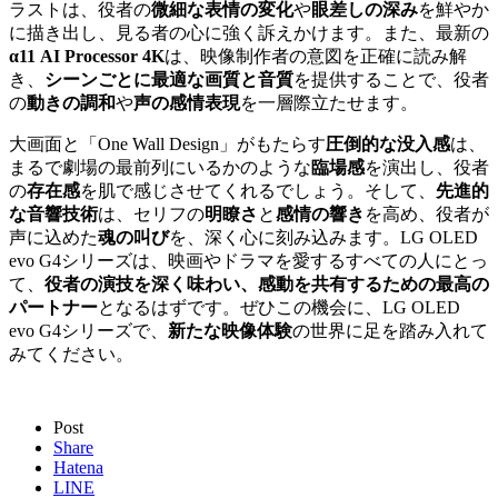
ラストは、役者の
微細な表情の変化
や
眼差しの深み
を鮮やか
に描き出し、見る者の心に強く訴えかけます。また、最新の
α11 AI Processor 4K
は、映像制作者の意図を正確に読み解
き、
シーンごとに最適な画質と音質
を提供することで、役者
の
動きの調和
や
声の感情表現
を一層際立たせます。
大画面と「One Wall Design」がもたらす
圧倒的な没入感
は、
まるで劇場の最前列にいるかのような
臨場感
を演出し、役者
の
存在感
を肌で感じさせてくれるでしょう。そして、
先進的
な音響技術
は、セリフの
明瞭さ
と
感情の響き
を高め、役者が
声に込めた
魂の叫び
を、深く心に刻み込みます。LG OLED
evo G4シリーズは、映画やドラマを愛するすべての人にとっ
て、
役者の演技を深く味わい、感動を共有するための最高の
パートナー
となるはずです。ぜひこの機会に、LG OLED
evo G4シリーズで、
新たな映像体験
の世界に足を踏み入れて
みてください。
Post
Share
Hatena
LINE