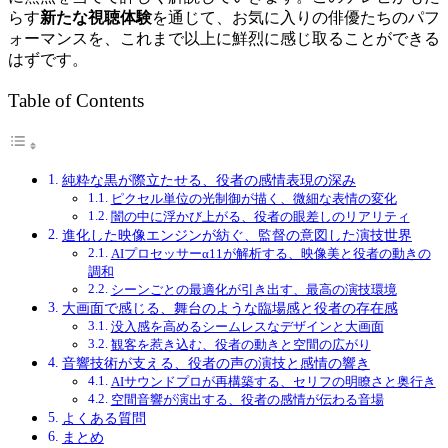
らす
新たな視聴体験
を通じて、お気に入りの俳優たちのパフ
ォーマンスを、これまで以上に鮮烈に感じ取ることができる
はずです。
Table of Contents
純粋な黒が際立たせる、役者の感情表現の深み
ピクセル単位の光制御が描く、微細な表情の変化
闇の中に浮かび上がる、役者の眼差しのリアリティ
進化した映像エンジンが紡ぐ、監督の意図した演技世界
AIプロセッサーα11が解析する、映像美と役者の動きの
調和
シーンごとの最適化が引き出す、最高の演技環境
大画面で感じる、舞台のような臨場感と役者の存在感
没入感を高めるシームレスなデザインと大画面
観客を惹き込む、役者の動きと空間の広がり
音響技術が支える、役者の声の演技と感情の響き
AIサウンドプロが再構築する、セリフの明瞭さと奥行き
空間音響が演出する、役者の感情が伝わる音場
よくある質問
まとめ