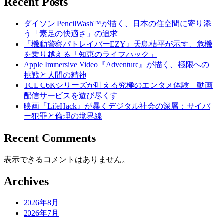
Recent Posts
ダイソン PencilWash™が描く、日本の住空間に寄り添
う「素足の快適さ」の追求
『機動警察パトレイバーEZY』天鳥桔平が示す、危機
を乗り越える「知恵のライフハック」
Apple Immersive Video『Adventure』が描く、極限への
挑戦と人間の精神
TCL C6Kシリーズが叶える究極のエンタメ体験：動画
配信サービスを遊び尽くす
映画『LifeHack』が暴くデジタル社会の深層：サイバ
ー犯罪と倫理の境界線
Recent Comments
表示できるコメントはありません。
Archives
2026年8月
2026年7月