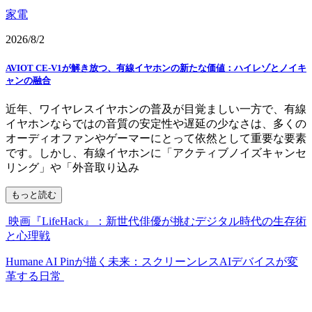
家電
2026/8/2
AVIOT CE-V1が解き放つ、有線イヤホンの新たな価値：ハイレゾとノイキ
ャンの融合
近年、ワイヤレスイヤホンの普及が目覚ましい一方で、有線
イヤホンならではの音質の安定性や遅延の少なさは、多くの
オーディオファンやゲーマーにとって依然として重要な要素
です。しかし、有線イヤホンに「アクティブノイズキャンセ
リング」や「外音取り込み
もっと読む
映画『LifeHack』：新世代俳優が挑むデジタル時代の生存術
と心理戦
Humane AI Pinが描く未来：スクリーンレスAIデバイスが変
革する日常