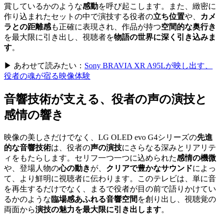
賞しているかのような
感動
を呼び起こします。また、緻密に
作り込まれたセットの中で演技する役者の
立ち位置
や、
カメ
ラとの距離感
も正確に表現され、作品が持つ
空間的な奥行き
を最大限に引き出し、視聴者を
物語の世界に深く引き込みま
す
。
▶ あわせて読みたい：
Sony BRAVIA XR A95Lが映し出す、
役者の魂が宿る映像体験
音響技術が支える、役者の声の演技と
感情の響き
映像の美しさだけでなく、LG OLED evo G4シリーズの
先進
的な音響技術
は、役者の
声の演技
にさらなる深みとリアリテ
ィをもたらします。セリフ一つ一つに込められた
感情の機微
や、登場人物の
心の動き
が、
クリアで豊かなサウンド
によっ
て、より鮮明に視聴者に伝わります。このテレビは、単に音
を再生するだけでなく、まるで役者が目の前で語りかけてい
るかのような
臨場感あふれる音響空間
を創り出し、視聴覚の
両面から
演技の魅力を最大限に引き出します
。