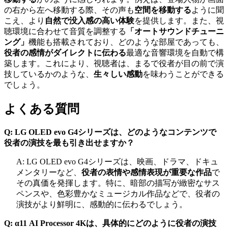
の右から左へ移動する際、その声も
空間を移動する
ように聞
こえ、より
自然で没入感の高い体験
を提供します。また、視
聴環境に合わせて音質を調整する
「オートサウンドチューニ
ング」
機能も搭載されており、どのような部屋であっても、
役者の感情がダイレクトに伝わる
最適な音響環境を自動で構
築します。これにより、視聴者は、まるで役者が目の前で演
技しているかのような、
生々しい感動
を味わうことができる
でしょう。
よくある質問
Q: LG OLED evo G4シリーズは、どのようなコンテンツで
役者の演技を最も引き出せますか？
A: LG OLED evo G4シリーズは、映画、ドラマ、ドキュ
メンタリーなど、
役者の表情や感情表現が重要な作品
で
その真価を発揮します。特に、暗部の描写が緻密なサス
ペンスや、色彩豊かなミュージカル作品などで、役者の
演技がより鮮明に、感動的に伝わるでしょう。
Q: α11 AI Processor 4Kは、具体的にどのように役者の演技