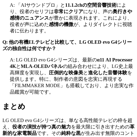
A: 「AIサウンドプロ」と
11.1.2chの空間音響技術
によ
り、役者のセリフは
非常にクリア
になり、声の
奥行きや
感情のニュアンス
が豊かに表現されます。これにより、
役者が声に込めた
感情の機微
が、よりダイレクトに視聴
者に伝わります。
Q: 他の有機ELテレビと比較して、LG OLED evo G4シリー
ズの独自性は何ですか？
A: LG OLED evo G4シリーズは、最新の
α11 AI Processor
4K
と
MLA-OLEDパネル
の組み合わせにより、LG史上最
高輝度を実現し、
圧倒的な映像美
と
進化した音響体験
を
提供します。特に、制作者の意図を忠実に再現する
「FILMMAKER MODE」も搭載しており、より忠実な作
品鑑賞が可能です。
まとめ
LG OLED evo G4シリーズは、単なる高性能テレビの枠を超
え、
役者の演技が持つ真の魅力
を最大限に引き出すための
革
新的な家電製品
です。その
純粋な黒
が生み出す無限のコント