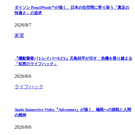
ダイソン PencilWash™が描く、日本の住空間に寄り添う「素足の
快適さ」の追求
2026/8/7
家電
『機動警察パトレイバーEZY』天鳥桔平が示す、危機を乗り越える
「知恵のライフハック」
2026/8/6
ライフハック
Apple Immersive Video『Adventure』が描く、極限への挑戦と人間
の精神
2026/8/6