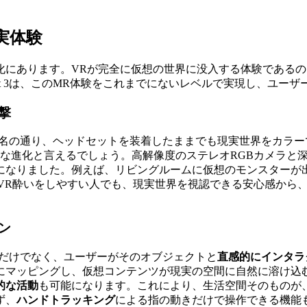
現実体験
化にあります。VRが完全に仮想の世界に没入する体験であるの
est 3は、このMR体験をこれまでにないレベルで実現し、ユ
撃
名の通り、ヘッドセットを装着したままでも現実世界をカラーで鮮明
的な進化と言えるでしょう。高解像度のステレオRGBカメラと
になりました。例えば、リビングルームに仮想のモンスターが
VR酔いをしやすい人でも、現実世界を視認できる安心感から
ン
示するだけでなく、ユーザーがそのオブジェクトと
直感的にインタラ
にマッピングし、仮想コンテンツが現実の空間に自然に溶け込
的な活動
も可能になります。これにより、生活空間そのものが
ず、
ハンドトラッキング
による指の動きだけで操作できる機能