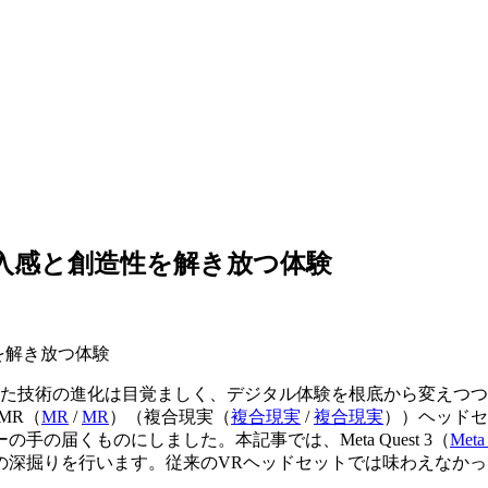
来：没入感と創造性を解き放つ体験
た技術の進化は目覚ましく、デジタル体験を根底から変えつつあ
MR（
MR
/
MR
）
（
複合現実（
複合現実
/
複合現実
）
）ヘッドセ
ーの手の届くものにしました。本記事では、
Meta Quest 3（
Meta
の深掘りを行います。従来のVRヘッドセットでは味わえなかっ