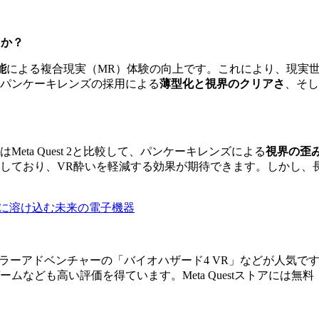
したか？
能
による複合現実（MR）体験の向上です。これにより、現実
パンケーキレンズの採用による
薄型化と視界のクリアさ
、そして
3はMeta Quest 2と比較して、パンケーキレンズによる
視界の歪
しており、VR酔いを軽減する効果が期待できます。しかし、
生活に溶け込む未来の電子機器
Saber」や、ホラーアドベンチャーの「バイオハザード4 VR」な
ムなども高い評価を得ています。Meta Questストアには