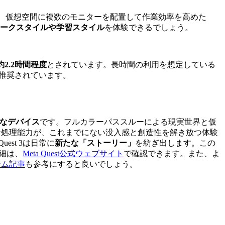
アプリを使えば、仮想空間に複数のモニターを配置して作業効率を高めた
ークスタイルや学習スタイル
を体験できるでしょう。
約2.2時間程度
とされています。長時間の利用を想定している
が推奨されています。
なデバイス
です。フルカラーパススルーによる現実世界と仮
驚異的な処理能力が、これまでにない没入感と創造性を解き放つ体験
st 3は日常に
新たな「ストーリー」
を紡ぎ出します。この
詳細は、
Meta Quest公式ウェブサイト
で確認できます。また、よ
ゲーム記事
も参考にすると良いでしょう。