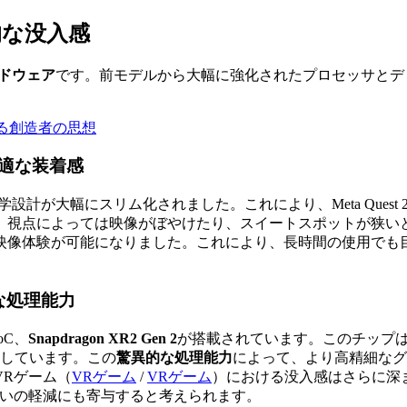
的な没入感
ドウェア
です。前モデルから大幅に強化されたプロセッサとデ
調和する創造者の思想
適な装着感
設計が大幅にスリム化されました。これにより、Meta Ques
、視点によっては映像がぼやけたり、スイートスポットが狭い
映像体験が可能になりました。これにより、長時間の使用でも
的な処理能力
oC、
Snapdragon XR2 Gen 2
が搭載されています。このチップは、Met
言しています。この
驚異的な処理能力
によって、より高精細なグ
VRゲーム（
VRゲーム
/
VRゲーム
）
における没入感はさらに深
酔いの軽減にも寄与すると考えられます。