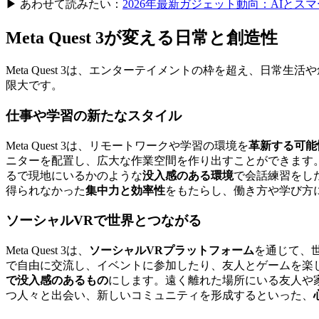
▶ あわせて読みたい：
2026年最新ガジェット動向：AIと
Meta Quest 3が変える日常と創造性
Meta Quest 3は、エンターテイメントの枠を超え、
限大です。
仕事や学習の新たなスタイル
Meta Quest 3は、リモートワークや学習の環境を
革新する可能
ニターを配置し、広大な作業空間を作り出すことができます
るで現地にいるかのような
没入感のある環境
で会話練習をした
得られなかった
集中力と効率性
をもたらし、働き方や学び方
ソーシャルVRで世界とつながる
Meta Quest 3は、
ソーシャルVRプラットフォーム
を通じて、世
で自由に交流し、イベントに参加したり、友人とゲームを楽しん
で没入感のあるもの
にします。遠く離れた場所にいる友人や
つ人々と出会い、新しいコミュニティを形成するといった、