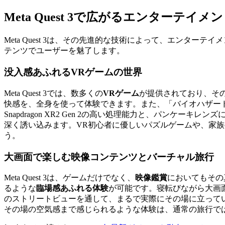
Meta Quest 3で広がるエンターテイ
Meta Quest 3は、その先進的な技術によって、エン
テンツでユーザーを魅了します。
没入感あふれるVRゲームの世界
Meta Quest 3では、数多くの
VRゲーム
が提供されており、その
快感を、全身を使って体験できます。また、「バイオハザード
Snapdragon XR2 Gen 2の高い処理能力と、パンケー
深く誘い込みます。VR初心者に優しいパズルゲームや、家
う。
大画面で楽しむ映像コンテンツとバーチャル旅行
Meta Quest 3は、ゲームだけでなく、
映像鑑賞
においてもその真
るような
臨場感あふれる体験
が可能です。寝転びながら大画面で
のストリートビューを通して、まるで実際にその場に立って
その場の空気感まで感じられるような体験は、通常の旅行で