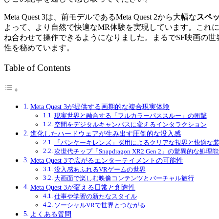
Meta Quest 3は、前モデルであるMeta Quest 2から大幅な
スペ
よって、より自然で快適なMR体験を実現しています。これ
ね合わせて操作できるようになりました。まるでSF映画の
性を秘めています。
Table of Contents
Meta Quest 3が提供する画期的な複合現実体験
現実世界と融合する「フルカラーパススルー」の衝撃
空間をデジタルキャンバスに変えるインタラクション
進化したハードウェアが生み出す圧倒的な没入感
「パンケーキレンズ」採用によるクリアな視界と快適な
次世代チップ「Snapdragon XR2 Gen 2」の驚異的な処理
Meta Quest 3で広がるエンターテイメントの可能性
没入感あふれるVRゲームの世界
大画面で楽しむ映像コンテンツとバーチャル旅行
Meta Quest 3が変える日常と創造性
仕事や学習の新たなスタイル
ソーシャルVRで世界とつながる
よくある質問