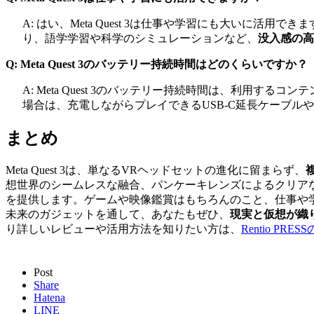
A: はい、Meta Quest 3は仕事や学習にも大いに活用で
り、語学学習や科学のシミュレーションなど、
没入感の高
Q: Meta Quest 3のバッテリー持続時間はどのくらいですか？
A: Meta Quest 3のバッテリー持続時間は、利用す
場合は、充電しながらプレイできるUSB-C延長ケーブルや
まとめ
Meta Quest 3は、単なるVRヘッドセットの進化に留まらず、
想世界のシームレスな融合、パンケーキレンズによるクリアな視界
を提供します。ゲームや映像鑑賞はもちろんのこと、仕事や学習、
未来のガジェットを通して、あなたもぜひ、
現実と仮想が織
り詳しいレビューや活用方法を知りたい方は、
Rentio PRES
Post
Share
Hatena
LINE