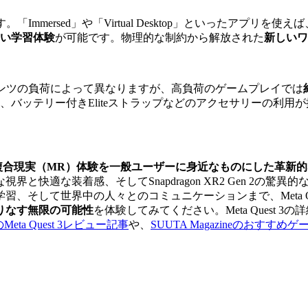
きます。「Immersed」や「Virtual Desktop」といった
い学習体験
が可能です。物理的な制約から解放された
新しいワ
るコンテンツの負荷によって異なりますが、高負荷のゲームプレイでは
、バッテリー付きEliteストラップなどのアクセサリーの利用
複合現実（MR）体験を一般ユーザーに身近なものにした革新的
と快適な装着感、そしてSnapdragon XR2 Gen 2の
そして世界中の人々とのコミュニケーションまで、Meta Que
りなす無限の可能性
を体験してみてください。Meta Quest 3の
SのMeta Quest 3レビュー記事
や、
SUUTA Magazineのおすすめ