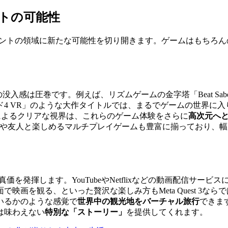
メントの可能性
ターテイメントの領域に新たな可能性を切り開きます。ゲームはもち
没入感は圧巻です。例えば、リズムゲームの金字塔「Beat Sa
4 VR」のような大作タイトルでは、まるでゲームの世界に入
キレンズによるクリアな視界は、これらのゲーム体験をさらに
高次元へ
族や友人と楽しめるマルチプレイゲームも豊富に揃っており、
価を発揮します。YouTubeやNetflixなどの動画配信サ
映画を観る、といった贅沢な楽しみ方もMeta Quest 3ならで
いるかのような感覚で
世界中の観光地をバーチャル旅行
できま
は味わえない
特別な「ストーリー」
を提供してくれます。