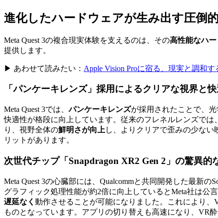
進化したハードウェアが生み出す圧倒
Meta Quest 3の複合現実体験を支えるのは、その
高性能なハー
提供します。
▶ あわせて読みたい：
Apple Vision Proに宿る、現実と
「パンケーキレンズ」採用によるクリアな視界と快
Meta Quest 3では、
パンケーキレンズ
が採用されたことで、光学
快適性が格段に向上しています。従来のフレネルレンズでは
り、視野全体の
鮮明さが向上
し、よりクリアで歪みの少ない
リットがあります。
次世代チップ「Snapdragon XR2 Gen 2」の驚異
Meta Quest 3の心臓部には、Qualcommと共同開発した最新のS
グラフィック処理性能が約2倍に向上しているとMeta社は公
遅延なく
動作させることが可能になりました。これにより、
ものとなっています。アプリの切り替えも高速になり、VR