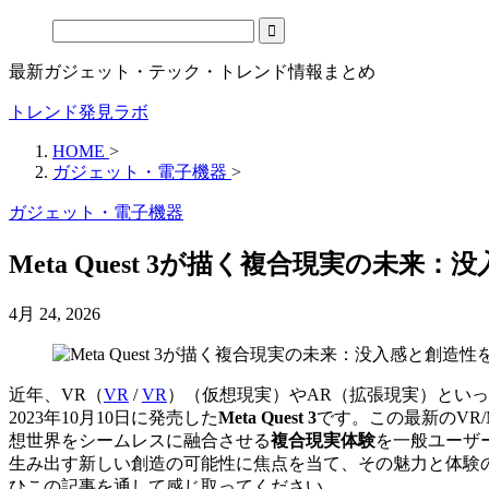
最新ガジェット・テック・トレンド情報まとめ
トレンド発見ラボ
HOME
>
ガジェット・電子機器
>
ガジェット・電子機器
Meta Quest 3が描く複合現実の未
4月 24, 2026
近年、
VR（
VR
/
VR
）
（仮想現実）やAR（拡張現実）といっ
2023年10月10日に発売した
Meta Quest 3
です。この最新のVR/
想世界をシームレスに融合させる
複合現実体験
を一般ユーザ
生み出す新しい創造の可能性に焦点を当て、その魅力と体験
ひこの記事を通して感じ取ってください。