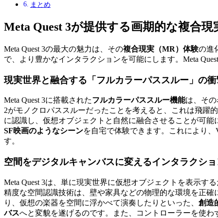
まとめ
Meta Quest 3が提供する画期的な複合
Meta Quest 3の最大の魅力は、その
複合現実（MR）体験
の進
で、より豊かなインタラクションを可能にします。Meta Qu
現実世界と融合する「フルカラーパススルー」の衝
Meta Quest 3に搭載された
フルカラーパススルー機能
は、その
2がモノクロパススルーだったことを考えると、これは飛躍
に認識し、仮想オブジェクトと自然に融合させることが可能
SF映画のようなシーン
を自宅で体験できます。これにより、
す。
空間をデジタルキャンバスに変えるインタラクショ
Meta Quest 3は、単に現実世界に仮想オブジェクトを表
精度な空間認識技術は、壁や家具などの物理的な環境を正確
り、仮想の楽器を空間に浮かべて演奏したりといった、
創造
バス
へと変貌を遂げるのです。また、コントローラーを使わ