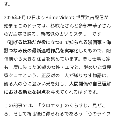
す。
2026年6月12日よりPrime Videoで世界独占配信が
始まるこのドラマは、杉咲花さんと多部未華子さん
のW主演で贈る、新感覚の占いミステリーです。
『逃げるは恥だが役に立つ』で知られる漫画家・海
野つなみ氏の最新連載作品を実写化
したもので、配
信前から大きな注目を集めています。恋も仕事も家
も一度に失った30歳の女性・エマと、謎めいた資産
家クロエという、正反対の二人が織りなす物語は、
観る人の心に温かい光を灯し、
人間関係や自己理解
における新たな視点
を与えてくれるはずです。
この記事では、『クロエマ』のあらすじ、見どこ
ろ、そして視聴後に得られるであろう「心のライフ