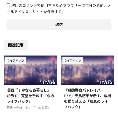
次回のコメントで使用するためブラウザーに自分の名前、メ
ールアドレス、サイトを保存する。
関連記事
ライフハック
ライフハック
2026/8/8
2026/8/6
漫画『丁寧ならぬ暮らし』
『機動警察パトレイバー
が示す、完璧を手放す「心の
EZY』天鳥桔平が示す、危機
ライフハック」
を乗り越える「知恵のライ
フハック」
現代社会は、常に「丁寧な暮ら
し」や「完璧なライフスタイル」
現代社会は、情報過多と不確実性