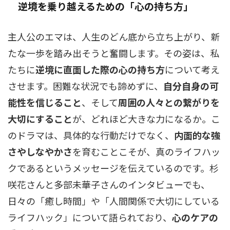
逆境を乗り越えるための「心の持ち方」
主人公のエマは、人生のどん底から立ち上がり、新
たな一歩を踏み出そうと奮闘します。その姿は、私
たちに
逆境に直面した際の心の持ち方
について考え
させます。困難な状況でも諦めずに、
自分自身の可
能性を信じること
、そして
周囲の人々との繋がりを
大切にすること
が、どれほど大きな力になるか。こ
のドラマは、具体的な行動だけでなく、
内面的な強
さやしなやかさ
を育むことこそが、真のライフハッ
クであるというメッセージを伝えているのです。杉
咲花さんと多部未華子さんのインタビューでも、
日々の「癒し時間」や「人間関係で大切にしている
ライフハック」について語られており、
心のケアの