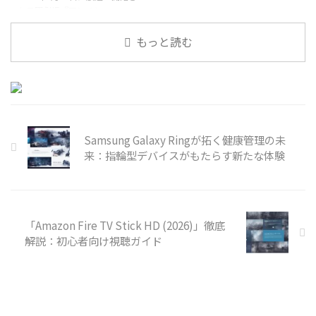
た日曜劇場『アンチヒーロー』
は、その衝撃的なストーリー展開
で多くの視聴者を惹きつけまし
もっと読む
た。長谷川博己さん演じる弁護
士・明墨正樹が、有罪率99.9%と
される日本の刑事裁判において、
殺人犯をも無罪にしてしまう
Samsung Galaxy Ringが拓く健康管理の未
来：指輪型デバイスがもたらす新たな体験
「Amazon Fire TV Stick HD (2026)」徹底
解説：初心者向け視聴ガイド