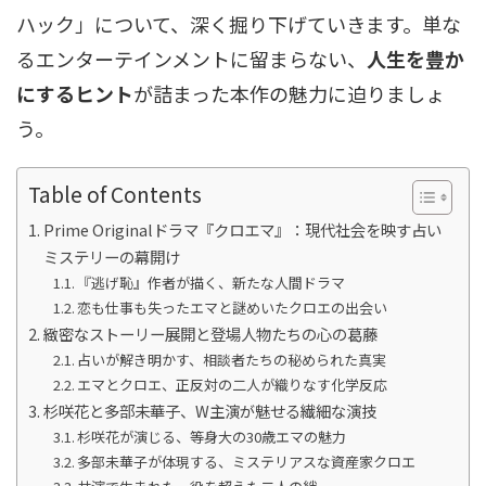
ハック」について、深く掘り下げていきます。単な
るエンターテインメントに留まらない、
人生を豊か
にするヒント
が詰まった本作の魅力に迫りましょ
う。
Table of Contents
Prime Originalドラマ『クロエマ』：現代社会を映す占い
ミステリーの幕開け
『逃げ恥』作者が描く、新たな人間ドラマ
恋も仕事も失ったエマと謎めいたクロエの出会い
緻密なストーリー展開と登場人物たちの心の葛藤
占いが解き明かす、相談者たちの秘められた真実
エマとクロエ、正反対の二人が織りなす化学反応
杉咲花と多部未華子、W主演が魅せる繊細な演技
杉咲花が演じる、等身大の30歳エマの魅力
多部未華子が体現する、ミステリアスな資産家クロエ