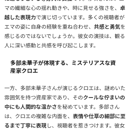
マの繊細な心の揺れ動きや、時に見せる強さを、
卓
越した表現力
で演じ切っています。多くの視聴者が
エマの姿に自身の経験を重ね合わせ、
共感と勇気
を
感じるのではないでしょうか。彼女の演技は、観る
人に深い感動と共感を呼び起こします。
多部未華子が体現する、ミステリアスな資
産家クロエ
一方、多部未華子さんが演じるクロエは、謎めいた
雰囲気を持つ資産家であり、その
クールな佇まいの
中にも人間的な温かさ
を秘めています。多部さん
は、クロエの複雑な内面を、
表情や仕草の細部に至
るまで丁寧に表現
し、視聴者を惹きつけます。彼女