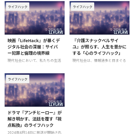
を追い求める風潮に満ちていま
に満ちています。予期せぬトラブ
す。SNSを開けば、整然と片付い
ルや困難に直面した時、私たちは
ライフハック
ライフハック
た部屋、手作りの凝った料理、隙
どのようにしてそれらを乗り越
なく計画された一日が目に飛び込
え、より良い未来を切り開くこと
んできて、私たちは無意識のうち
ができるのでしょうか。日々の生
2026/8/5
2026/8/4
に「自分もそうあるべきだ」とい
活や仕事において、効率化を図
う
り、より賢く立ち振る舞うための
映画『LifeHack』が暴くデ
『介護スナックベルサイ
工夫
ジタル社会の深層：サイバ
ユ』が照らす、人生を豊かに
ー犯罪と倫理の境界線
する「心のライフハック」
現代社会において、私たちの生活
現代社会は、情報過多と目まぐる
はデジタル技術と密接に結びつい
しい変化の中で、多くの人が「ど
ています。スマートフォン一つで
う生きるべきか」「どのように心
世界中の情報にアクセスし、瞬時
を保つべきか」という根源的な問
ライフハック
にコミュニケーションを取ること
いに直面しています。特に、人生
が可能になった一方で、その恩恵
の後半を迎えるにあたり、過去へ
の裏側には、新たな脅威や倫理的
の後悔や未来への不安に苛まれる
2026/8/3
な問いが潜んでいます。映画『L
ことは少なくありません。そんな
ドラマ『アンチヒーロー』が
解き明かす、法廷を覆す「視
点転換」のライフハック
2024年4月14日に放送が開始され