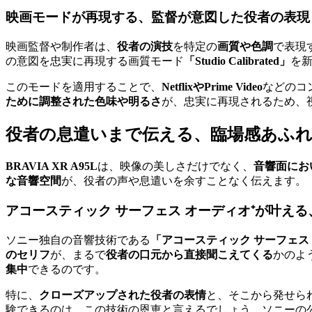
映画モードが再現する、監督が意図した役者の表現
映画監督や制作者は、
役者の演技
を特定の
画質や色調
で表現
の意図を忠実に再現する画質モード
「Studio Calibrated」
を
このモードを適用することで、
NetflixやPrime Video
などのコ
ために調整された色味や明るさ
が、忠実に再現されるため、
役者の息遣いまで伝える、臨場感あふ
BRAVIA XR A95L
は、映像の美しさだけでなく、
音響面にお
な音響空間
が、役者の声や息遣いを余すことなく伝えます。
アコースティック サーフェス オーディオ⁺が叶え
ソニー独自の音響技術である
「アコースティック サーフェス
のセリフ
が、まるで
役者の口元から直接聞こえてくる
かのよ
集中
できるのです。
特に、
クローズアップされた役者の表情
と、そこから発せら
験できるのは、この技術の恩恵と言えるでしょう。ソニーの