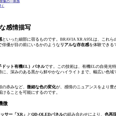
と映像の一体感
響く
な感情描写
感
といった細部に宿るものです。BRAVIA XR A95Lは、
で俳優が目の前にいるかのような
リアルな存在感
を体験できる
量子ドット有機EL）パネル
です。この技術は、有機ELの自発光
特に、深みのある黒から鮮やかなハイライトまで、幅広い色域
頬の赤みなど、
微細な色の変化
が、感情のニュアンスをより豊
届けることを可能にするのです。
の機微
ッサー「XR」
と
QD-OLEDパネル
の組み合わせにより、
色再