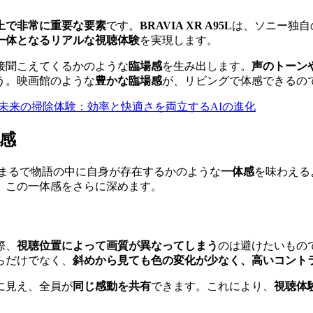
上で非常に重要な要素
です。
BRAVIA XR A95L
は、ソニー独自
一体となるリアルな視聴体験
を実現します。
接聞こえてくるかのような
臨場感
を生み出します。
声のトーン
う。映画館のような
豊かな臨場感
が、リビングで体感できるの
al」が描く、未来の掃除体験：効率と快適さを両立するAIの進化
感
まるで物語の中に自身が存在するかのような
一体感
を味わえる
、この一体感をさらに深めます。
際、
視聴位置によって画質が異なってしまう
のは避けたいもの
らだけでなく、
斜めから見ても色の変化が少なく、高いコント
に見え、全員が
同じ感動を共有
できます。これにより、
視聴体