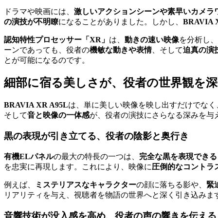
ドラマや映画には、
激しいアクションシーンや素早いカメラ
の演技が不明瞭
になることがありました。しかし、
BRAVIA 
認知特性プロセッサー「XR」
は、
動きの速い映像
を分析し、
ーンであっても、役者の
機敏な動きや表情
、そして
迫真の演
とが可能になるのです。
細部に宿る美しさが、役者の世界観を
BRAVIA XR A95L
は、単に美しい映像を映し出すだけでなく
そして
音と映像の一体感
が、役者の演技にさらなる深みを与
黒の表現が引き立てる、役者の陰影と奥行き
有機ELパネル
の最大の特長の一つは、
完全な黒を表現できる
を忠実に再現します。これにより、映像に
圧倒的なコントラ
例えば、
ミステリアスなキャラクター
の顔に落ちる影や、
緊
リアリティを与え、視聴者を物語の世界へと深く引き込みま
音響技術が没入感を高め、役者の声の響きを伝える