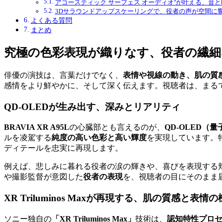
アコースティック サーフェス オーディオ⁺が叶える、音
3Dサラウンドアップスケーリングで、役者の声が空間に
よくある質問
まとめ
究極の色彩表現が織りなす、役者の繊細
俳優の演技は、言葉だけでなく、
表情や視線の動き、肌の質
感情をより鮮やかに、そして深く伝えます。視聴者は、まる
QD-OLEDが生み出す、深みとリアリティ
BRAVIA XR A95L
の心臓部とも言えるのが、
QD-OLED（
ルを凌駕する
純度の高い色彩と高い輝度
を実現しています。
ディテールを忠実に再現します。
例えば、悲しみに暮れる役者の涙の輝きや、喜びを表現する
や撮影監督が意図した
役者の表現
を、視聴者の目にそのまま
XR Triluminos Maxが再現する、肌の質感と表情
ソニー独自の
「XR Triluminos Max」
技術は、
認知特性プロセ