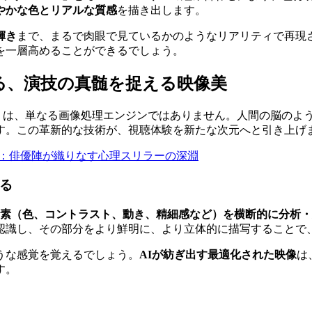
やかな色とリアルな質感
を描き出します。
輝き
まで、まるで肉眼で見ているかのようなリアリティで再現
を一層高めることができるでしょう。
る、演技の真髄を捉える映像美
」
は、単なる画像処理エンジンではありません。人間の脳のよ
す。この革新的な技術が、視聴体験を新たな次元へと引き上げ
理：俳優陣が織りなす心理スリラーの深淵
る
素（色、コントラスト、動き、精細感など）を横断的に分析・
認識し、その部分をより鮮明に、より立体的に描写することで
うな感覚を覚えるでしょう。
AIが紡ぎ出す最適化された映像
は
す。