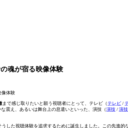
す、役者の魂が宿る映像体験
微
まで感じ取りたいと願う視聴者にとって、
テレビ（
テレビ
/
かな震え、あるいは舞台上の息遣いといった、
演技（
演技
/
演技
そうした視聴体験を追求するために誕生しました。この先進的