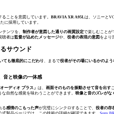
することを意図しています。
BRAVIA XR A95L
は、ソニーとV
新たに採用しています。
ンテンツを、
制作者が意図した通りの画質設定
で楽しむことが
視聴者は
監督が込めたメッセージ
や、
役者の表現の意図
をより
れるサウンド
いても徹底的にこだわり
、まるで
役者がその場にいるかのよう
る、音と映像の一体感
 オーディオ プラス」
は、
画面そのものを振動させて音を出す
うな自然な感覚を味わうことができます。
映像と音のズレがな
れる
感情のこもった声
が完璧にシンクロすることで、
役者の存
公式製品ページでは、この技術の詳細が確認できます。
Sony 