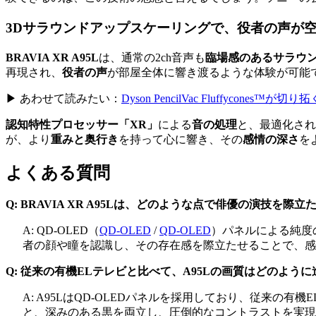
3Dサラウンドアップスケーリングで、役者の声が
BRAVIA XR A95L
は、通常の2ch音声も
臨場感のあるサラウ
再現され、
役者の声
が部屋全体に響き渡るような体験が可能
▶ あわせて読みたい：
Dyson PencilVac Fluffycon
認知特性プロセッサー「XR」
による
音の処理
と、最適化され
が、より
重みと奥行き
を持って心に響き、その
感情の深さ
を
よくある質問
Q: BRAVIA XR A95Lは、どのような点で俳優の演技を際
A:
QD-OLED（
QD-OLED
/
QD-OLED
）
パネルによる純度
者の顔や瞳を認識し、その存在感を際立たせることで、感
Q: 従来の有機ELテレビと比べて、A95Lの画質はどのよう
A: A95LはQD-OLEDパネルを採用しており、従来
と、深みのある黒を両立し、圧倒的なコントラストを実現