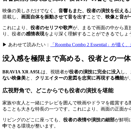
映像の美しさだけでなく、
音響もまた、役者の演技を伝える
搭載し、
画面自体を振動させて音を出す
ことで、
映像と音が
これにより、
役者のセリフや歌声
が、まるで画面の中から直
り、役者の
感情表現
をより深く理解することができるでしょ
▶ あわせて読みたい：
「Roomba Combo 2 Essenti
没入感を極限まで高める、役者との一体
BRAVIA XR A95L
は、視聴者が
役者の演技に完全に没入
し、
ない映像美
と、
クリエイターの意図を忠実に再現する機能
が
広視野角で、どこからでも役者の演技を堪能
家族や友人と一緒にテレビを囲んで映画やドラマを鑑賞する
ることも大きな特長の一つです。これにより、画面の正面か
リビングのどこに座っても、
役者の表情や演技の細部
が鮮明
中
できる環境が整います。