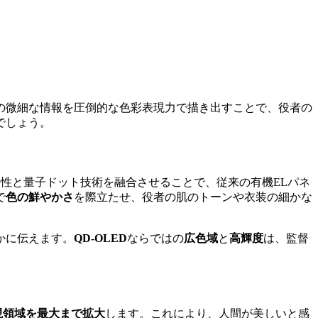
これらの微細な情報を圧倒的な色彩表現力で描き出すことで、役者の
でしょう。
特性と量子ドット技術を融合させることで、従来の有機ELパネ
で
色の鮮やかさ
を際立たせ、役者の肌のトーンや衣装の細かな
かに伝えます。
QD-OLED
ならではの
広色域
と
高輝度
は、監督
現領域を最大まで拡大
します。これにより、人間が美しいと感