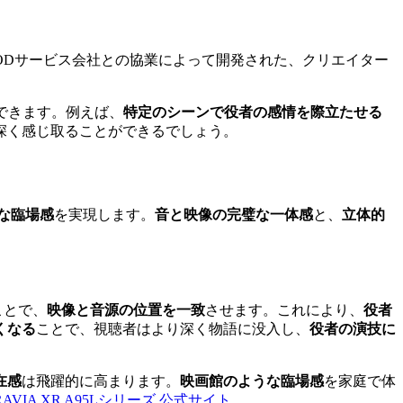
ODサービス会社との協業によって開発された、クリエイター
できます。例えば、
特定のシーンで役者の感情を際立たせる
深く感じ取ることができるでしょう。
な臨場感
を実現します。
音と映像の完璧な一体感
と、
立体的
ことで、
映像と音源の位置を一致
させます。これにより、
役者
くなる
ことで、視聴者はより深く物語に没入し、
役者の演技に
在感
は飛躍的に高まります。
映画館のような臨場感
を家庭で体
BRAVIA XR A95Lシリーズ 公式サイト