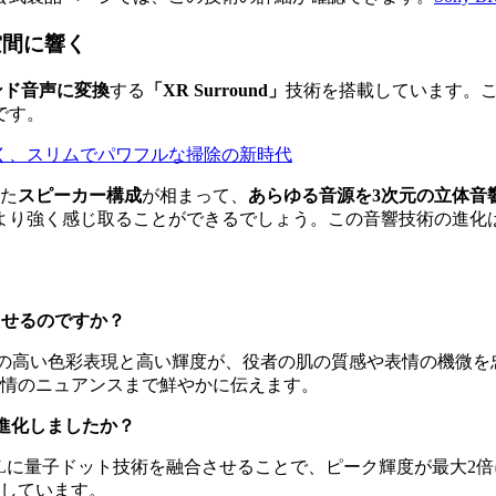
空間に響く
ンド音声に変換
する
「XR Surround」
技術を搭載しています。
です。
es™が切り拓く、スリムでパワフルな掃除の新時代
た
スピーカー構成
が相まって、
あらゆる音源を3次元の立体音
より強く感じ取ることができるでしょう。この音響技術の進化
立たせるのですか？
の高い色彩表現と高い輝度が、役者の肌の質感や表情の機微を
情のニュアンスまで鮮やかに伝えます。
に進化しましたか？
の有機ELに量子ドット技術を融合させることで、ピーク輝度が最
しています。