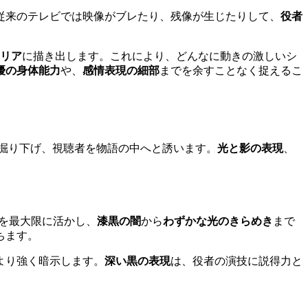
従来のテレビでは映像がブレたり、残像が生じたりして、
役者
リア
に描き出します。これにより、どんなに動きの激しいシ
優の身体能力
や、
感情表現の細部
までを余すことなく捉えるこ
掘り下げ、視聴者を物語の中へと誘います。
光と影の表現
、
を最大限に活かし、
漆黒の闇
から
わずかな光のきらめき
まで
ちます。
より強く暗示します。
深い黒の表現
は、役者の演技に説得力と