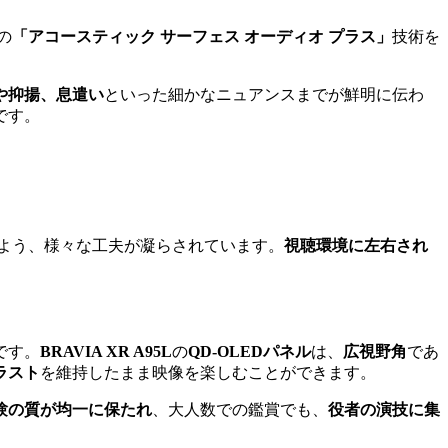
の
「アコースティック サーフェス オーディオ プラス」
技術を
や抑揚、息遣い
といった細かなニュアンスまでが鮮明に伝わ
です。
よう、様々な工夫が凝らされています。
視聴環境に左右され
です。
BRAVIA XR A95L
の
QD-OLEDパネル
は、
広視野角
であ
ラスト
を維持したまま映像を楽しむことができます。
験の質が均一に保たれ
、大人数での鑑賞でも、
役者の演技に集