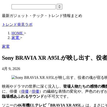
最新ガジェット・テック・トレンド情報まとめ
トレンド発見ラボ
HOME
>
家電
>
家電
Sony BRAVIA XR A95Lが映し出
4月 9, 2026
映画やドラマの世界に深く没入し、
登場人物たちの感情の機
に、
俳優（
俳優
/
俳優
）
の繊細な表情の変化や、声色のわず
臨場感あふれるサウンド
が不可欠です。
ソニーの
4K有機ELテレビ「BRAVIA XR A95L」
は、まさに