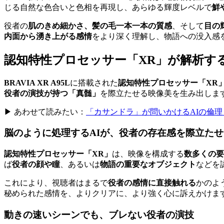
じる自然な色合いと色相を再現し、あらゆる輝度レベルで
鮮
役者の
肌のきめ細かさ、髪の毛一本一本の質感
、そして
目の
内面から湧き上がる感情
をより深く理解し、物語への没入感
認知特性プロセッサー「XR」が解析す
BRAVIA XR A95L
に搭載された
認知特性プロセッサー「XR
役者の演技が持つ「真髄」
を際立たせる映像美を生み出しま
▶ あわせて読みたい：
「カサンドラ」が問いかけるAIの倫
脳のように処理するAIが、役者の存在感を際立たせ
認知特性プロセッサー「XR」
は、映像を構成する
数多くの要
ば
役者の顔や瞳
、あるいは
物語の重要なオブジェクト
などを
これにより、視聴者はまるで
役者の感情に直接触れる
かのよ
秘められた感情を、よりクリアに、より強く心に訴えかけま
動きの速いシーンでも、ブレない役者の演技