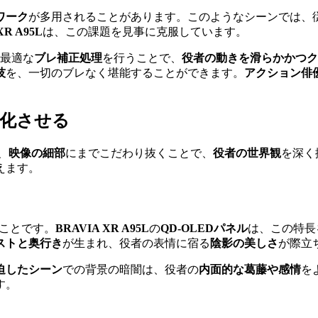
ワーク
が多用されることがあります。このようなシーンでは、
XR A95L
は、この課題を見事に克服しています。
最適な
ブレ補正処理
を行うことで、
役者の動きを滑らかかつク
技
を、一切のブレなく堪能することができます。
アクション俳
深化させる
、
映像の細部
にまでこだわり抜くことで、
役者の世界観
を深く
えます。
ことです。
BRAVIA XR A95L
の
QD-OLEDパネル
は、この特長
ストと奥行き
が生まれ、役者の表情に宿る
陰影の美しさ
が際立
迫したシーン
での背景の暗闇は、役者の
内面的な葛藤や感情
を
す。