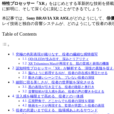
特性プロセッサー「XR」
をはじめとする革新的な技術を搭載
に鮮明に、そして深く心に刻むことができるでしょう。
本記事では、
Sony BRAVIA XR A95L
がどのようにして、
俳
レイ技術と独自の音響システムが、どのようにして役者の表
Table of Contents
究極の色彩表現が織りなす、役者の繊細な感情描写
QD-OLEDが生み出す、深みとリアリティ
XR Triluminos Maxが再現する、肌の質感と表情の機微
認知特性プロセッサー「XR」が解析する、演技の真髄を捉え
脳のように処理するAIが、役者の存在感を際立たせる
動きの速いシーンでも、ブレない役者の演技
細部に宿る美しさが、役者の世界観を深化させる
黒の表現が引き立てる、役者の陰影と奥行き
音響技術が没入感を高め、役者の声の響きを伝える
没入感を極限まで高める、役者との一体感
広視野角で、どこからでも役者の演技を堪能
映画モードが再現する、監督が意図した役者の表現
役者の息遣いまで伝える、臨場感あふれるサウンド