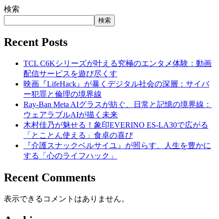
検索
検索
Recent Posts
TCL C6Kシリーズが叶える究極のエンタメ体験：動画
配信サービスを遊び尽くす
映画『LifeHack』が暴くデジタル社会の深層：サイバ
ー犯罪と倫理の境界線
Ray-Ban Meta AIグラスが紡ぐ、日常と記憶の境界線：
ウェアラブルAIが描く未来
木村佳乃が魅せる！象印EVERINO ES-LA30で広がる
「とことん使える」食卓の喜び
『介護スナックベルサイユ』が照らす、人生を豊かに
する「心のライフハック」
Recent Comments
表示できるコメントはありません。