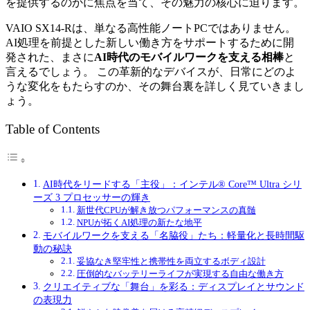
を提供するのかに焦点を当て、その魅力の核心に迫ります。
VAIO SX14-Rは、単なる高性能ノートPCではありません。
AI処理を前提とした新しい働き方をサポートするために開
発された、まさに
AI時代のモバイルワークを支える相棒
と
言えるでしょう。 この革新的なデバイスが、日常にどのよ
うな変化をもたらすのか、その舞台裏を詳しく見ていきまし
ょう。
Table of Contents
AI時代をリードする「主役」：インテル® Core™ Ultra シリ
ーズ 3 プロセッサーの輝き
新世代CPUが解き放つパフォーマンスの真髄
NPUが拓くAI処理の新たな地平
モバイルワークを支える「名脇役」たち：軽量化と長時間駆
動の秘訣
妥協なき堅牢性と携帯性を両立するボディ設計
圧倒的なバッテリーライフが実現する自由な働き方
クリエイティブな「舞台」を彩る：ディスプレイとサウンド
の表現力