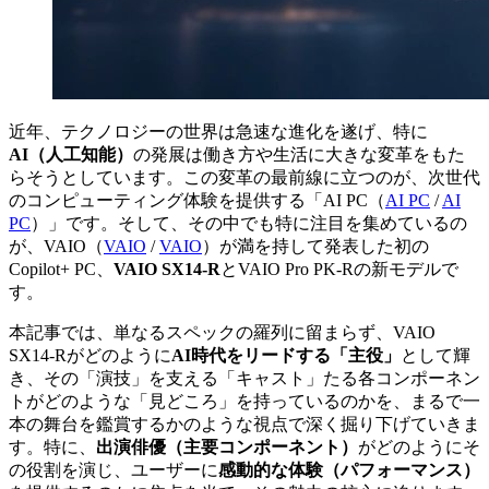
近年、テクノロジーの世界は急速な進化を遂げ、特に
AI（人工知能）
の発展は働き方や生活に大きな変革をもた
らそうとしています。この変革の最前線に立つのが、次世代
のコンピューティング体験を提供する「
AI PC（
AI PC
/
AI
PC
）
」です。そして、その中でも特に注目を集めているの
が、
VAIO（
VAIO
/
VAIO
）
が満を持して発表した初の
Copilot+ PC、
VAIO SX14-R
とVAIO Pro PK-Rの新モデルで
す。
本記事では、単なるスペックの羅列に留まらず、VAIO
SX14-Rがどのように
AI時代をリードする「主役」
として輝
き、その「演技」を支える「キャスト」たる各コンポーネン
トがどのような「見どころ」を持っているのかを、まるで一
本の舞台を鑑賞するかのような視点で深く掘り下げていきま
す。特に、
出演俳優（主要コンポーネント）
がどのようにそ
の役割を演じ、ユーザーに
感動的な体験（パフォーマンス）