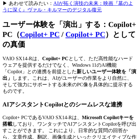
▶ あわせて読みたい：
AIが拓く演技の未来：映画『墓のよ
うに深く』ヴァル・キルマーのデジタル復元
ユーザー体験を「演出」する：
Copilot+
PC（
Copilot+ PC
/
Copilot+ PC
）
として
の真価
VAIO SX14-Rは、
Copilot+ PC
として、ただ高性能なハード
ウェアを提供するだけでなく、Windows 11のAI機能
「Copilot」との連携を前提とした
新しいユーザー体験を「演
出」
します。これは、AIがユーザーの作業をより自然に、
そして強力にサポートする未来のPC像を具体的に提示する
ものです。
AIアシスタントCopilotとのシームレスな連携
Copilot+ PCであるVAIO SX14-Rは、
Microsoft Copilotキーを
搭載
しており、ワンタッチでAIアシスタントCopilotを呼び出
すことができます。 これにより、日常的な質問の回答か
ら、文章作成、翻訳、画像生成といったクリエイティブな作