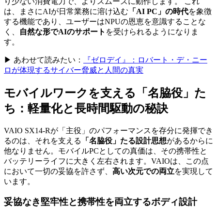
り少ない消費電力で、よりスムーズに動作します。 これ
は、まさにAIが日常業務に溶け込む
「AI PC」の時代
を象徴
する機能であり、ユーザーはNPUの恩恵を意識することな
く、
自然な形でAIのサポート
を受けられるようになりま
す。
▶ あわせて読みたい：
『ゼロデイ』：ロバート・デ・ニー
ロが体現するサイバー脅威と人間の真実
モバイルワークを支える「名脇役」た
ち：軽量化と長時間駆動の秘訣
VAIO SX14-Rが「主役」のパフォーマンスを存分に発揮でき
るのは、それを支える
「名脇役」たる設計思想
があるからに
他なりません。モバイルPCとしての真価は、その携帯性と
バッテリーライフに大きく左右されます。VAIOは、この点
において一切の妥協を許さず、
高い次元での両立
を実現して
います。
妥協なき堅牢性と携帯性を両立するボディ設計