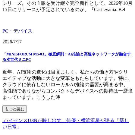
シリーズ。その血脈を受け継ぐ完全新作として、2026年10月
15日にリリースが予定されているのが、『Castlevania: Bel
PC・デバイス
2026/7/17
「MINISFORUM MS-03」徹底解剖：AI推論と高速ネットワークが融合す
る次世代ミニPC
近年、AI技術の進化は目覚ましく、私たちの働き方やクリ
エイティブな活動に大きな変革をもたらしています。特に、
クラウドに依存しないローカルAI推論の需要が高まる中、
高性能でありながらコンパクトなデバイスへの期待は一層強
まっています。こうした時
もっと読む
ハイセンスU8Nが映し出す、俳優・横浜流星が語る「新し
い日常」