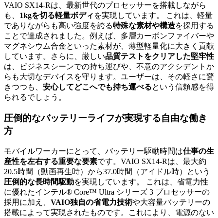
VAIO SX14-Rは、最新世代のプロセッサーを搭載しながら
も、
1kgを切る軽量ボディ
を実現しています。 これは、軽量
でありながらも高い強度を誇る
特殊な素材や構造
を採用する
ことで達成されました。例えば、多層カーボンファイバーや
マグネシウム合金といった素材が、薄型軽量化に大きく貢献
しています。さらに、厳しい
品質テストをクリアした堅牢性
は、ビジネスシーンでの持ち運びや、不意のアクシデントか
らも大切なデバイスを守ります。ユーザーは、その軽さに驚
きつつも、
安心してどこへでも持ち運べる
という信頼感を得
られるでしょう。
圧倒的なバッテリーライフが実現する自由な働き
方
モバイルワーカーにとって、バッテリー駆動時間は
仕事の生
産性を左右する重要な要素
です。VAIO SX14-Rは、最大約
20.5時間（動画再生時）から37.0時間（アイドル時）という
圧倒的な長時間駆動
を実現しています。 これは、省電力性
に優れたインテル® Core™ Ultra シリーズ 3 プロセッサーの
採用に加え、
VAIO独自の省電力技術
や大容量バッテリーの
搭載によって実現されたものです。これにより、電源のない