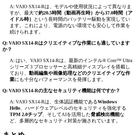
A: VAIO SX14-Rは、モデルや使用状況によって異なりま
すが、最大で
約20.5時間（動画再生時）から37.0時間（ア
イドル時）
という長時間のバッテリー駆動を実現してい
ます。これにより、電源のない環境でも安心して作業を
続けられます。
Q: VAIO SX14-Rはクリエイティブな作業にも適しています
か？
A: はい、VAIO SX14-Rは、最新のインテル® Core™ Ultra
シリーズ 3 プロセッサーと高精細ディスプレイを搭載し
ており、
動画編集や画像処理などのクリエイティブな作
業
にも十分なパフォーマンスを発揮します。
Q: VAIO SX14-Rの主なセキュリティ機能は何ですか？
A: VAIO SX14-Rは、生体認証機能である
Windows
Hello
、ハードウェアレベルのセキュリティを強化する
TPM 2.0チップ
、そしてAIを活用した
脅威検出機能
な
ど、多層的なセキュリティ対策が施されています。
まとめ