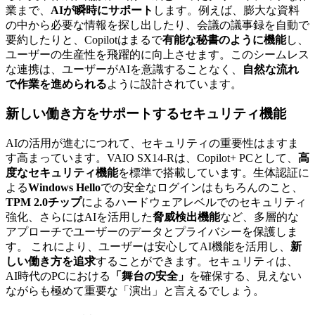
業まで、
AIが瞬時にサポート
します。例えば、膨大な資料
の中から必要な情報を探し出したり、会議の議事録を自動で
要約したりと、Copilotはまるで
有能な秘書のように機能
し、
ユーザーの生産性を飛躍的に向上させます。このシームレス
な連携は、ユーザーがAIを意識することなく、
自然な流れ
で作業を進められる
ように設計されています。
新しい働き方をサポートするセキュリティ機能
AIの活用が進むにつれて、セキュリティの重要性はますま
す高まっています。VAIO SX14-Rは、Copilot+ PCとして、
高
度なセキュリティ機能
を標準で搭載しています。生体認証に
よる
Windows Hello
での安全なログインはもちろんのこと、
TPM 2.0チップ
によるハードウェアレベルでのセキュリティ
強化、さらにはAIを活用した
脅威検出機能
など、多層的な
アプローチでユーザーのデータとプライバシーを保護しま
す。 これにより、ユーザーは安心してAI機能を活用し、
新
しい働き方を追求
することができます。セキュリティは、
AI時代のPCにおける
「舞台の安全」
を確保する、見えない
ながらも極めて重要な「演出」と言えるでしょう。