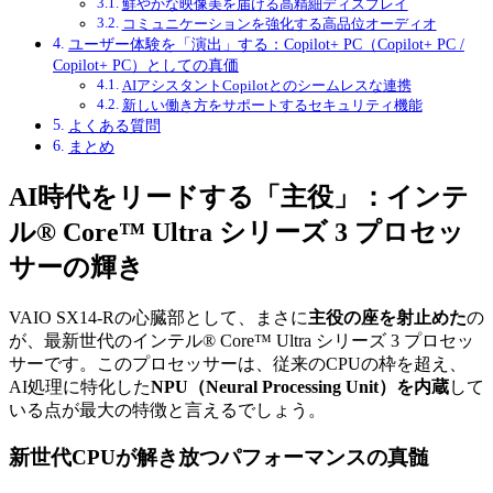
鮮やかな映像美を届ける高精細ディスプレイ
コミュニケーションを強化する高品位オーディオ
ユーザー体験を「演出」する：Copilot+ PC（Copilot+ PC /
Copilot+ PC）としての真価
AIアシスタントCopilotとのシームレスな連携
新しい働き方をサポートするセキュリティ機能
よくある質問
まとめ
AI時代をリードする「主役」：インテ
ル® Core™ Ultra シリーズ 3 プロセッ
サーの輝き
VAIO SX14-Rの心臓部として、まさに
主役の座を射止めた
の
が、最新世代のインテル® Core™ Ultra シリーズ 3 プロセッ
サーです。このプロセッサーは、従来のCPUの枠を超え、
AI処理に特化した
NPU（Neural Processing Unit）を内蔵
して
いる点が最大の特徴と言えるでしょう。
新世代CPUが解き放つパフォーマンスの真髄