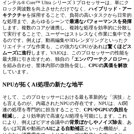
インテル® Core™ Ultra シリーズ 3 プロセッサーは、単にク
ロック周波数を向上させただけでなく、
ハイブリッド・アー
キテクチャ
を採用することで、負荷の高いタスクから日常的
な処理まで、あらゆるシーンで
最適なパフォーマンスを発揮
します。複数のコアが連携し、複雑な処理を効率的に分散し
て実行することで、ユーザーはストレスなく作業に集中でき
るのです。例えば、動画編集や3Dレンダリングといったク
リエイティブな作業も、この強力なCPUがあれば
驚くほどス
ムーズに進行
します。VAIOは、このプロセッサーの性能を
最大限に引き出すため、独自の
「エンパワーテクノロジー」
を組み合わせ、筐体内部の放熱を促し、
CPUの真価を解放
しています。
NPUが拓くAI処理の新たな地平
そして、このプロセッサーにおける最も革新的な「演技」と
も言えるのが、内蔵されたNPUの存在です。NPUは、AI関
連の処理を専門的に担当することで、
CPUやGPUの負担を
軽減
し、より効率的で高速なAI処理を可能にします。これ
により、例えばビデオ会議中の
背景ぼかしやノイズ除去
、あ
るいは写真や動画の
AIによる自動補正
といった機能が、よ