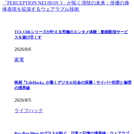
「PERCEPTION NEURON 3」が拓く演技の未来：俳優の身
体表現を拡張するウェアラブル技術
TCL C6Kシリーズが叶える究極のエンタメ体験：動画配信サービ
スを遊び尽くす
2026/8/6
家電
映画『LifeHack』が暴くデジタル社会の深層：サイバー犯罪と倫理
の境界線
2026/8/5
ライフハック
Ray-Ban Meta AIグラスが紡ぐ、日常と記憶の境界線：ウェアラブ