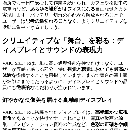
場所でも一日中安心して作業を続けられ、カフェや移動中の
電車内など、
あらゆる場所がオフィスになる
自由な働き方を
実現します。バッテリー切れの心配から解放されることで、
ユーザーは
思考の途切れることなく
、よりクリエイティブな
活動に集中できるでしょう。
クリエイティブな「舞台」を彩る：デ
ィスプレイとサウンドの表現力
VAIO SX14-Rは、単に高い処理性能を持つだけでなく、ユー
ザーが五感で感じる部分、特に
視覚と聴覚においても最高の
体験
を提供することを目指しています。まるで舞台の演出家
が細部にまでこだわるように、ディスプレイとサウンドの品
質にも
徹底的なこだわり
が注がれています。
鮮やかな映像美を届ける高精細ディスプレイ
VAIO SX14-Rに搭載されたディスプレイは、
高精細かつ広視
野角
であることが特徴です。これにより、写真や動画の編
集、プレゼンテーション資料の作成など、
色彩の正確さや細