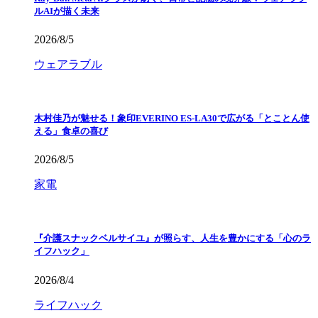
ルAIが描く未来
2026/8/5
ウェアラブル
木村佳乃が魅せる！象印EVERINO ES-LA30で広がる「とことん使
える」食卓の喜び
2026/8/5
家電
『介護スナックベルサイユ』が照らす、人生を豊かにする「心のラ
イフハック」
2026/8/4
ライフハック