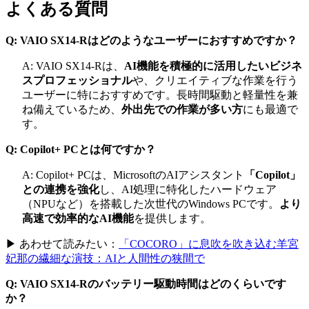
よくある質問
Q: VAIO SX14-Rはどのようなユーザーにおすすめですか？
A: VAIO SX14-Rは、
AI機能を積極的に活用したいビジネ
スプロフェッショナル
や、クリエイティブな作業を行う
ユーザーに特におすすめです。長時間駆動と軽量性を兼
ね備えているため、
外出先での作業が多い方
にも最適で
す。
Q: Copilot+ PCとは何ですか？
A: Copilot+ PCは、MicrosoftのAIアシスタント
「Copilot」
との連携を強化
し、AI処理に特化したハードウェア
（NPUなど）を搭載した次世代のWindows PCです。
より
高速で効率的なAI機能
を提供します。
▶ あわせて読みたい：
「COCORO」に息吹を吹き込む羊宮
妃那の繊細な演技：AIと人間性の狭間で
Q: VAIO SX14-Rのバッテリー駆動時間はどのくらいです
か？