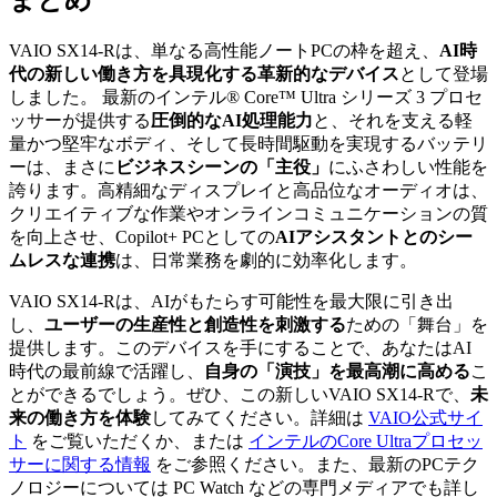
VAIO SX14-Rは、単なる高性能ノートPCの枠を超え、
AI時
代の新しい働き方を具現化する革新的なデバイス
として登場
しました。 最新のインテル® Core™ Ultra シリーズ 3 プロセ
ッサーが提供する
圧倒的なAI処理能力
と、それを支える軽
量かつ堅牢なボディ、そして長時間駆動を実現するバッテリ
ーは、まさに
ビジネスシーンの「主役」
にふさわしい性能を
誇ります。高精細なディスプレイと高品位なオーディオは、
クリエイティブな作業やオンラインコミュニケーションの質
を向上させ、Copilot+ PCとしての
AIアシスタントとのシー
ムレスな連携
は、日常業務を劇的に効率化します。
VAIO SX14-Rは、AIがもたらす可能性を最大限に引き出
し、
ユーザーの生産性と創造性を刺激する
ための「舞台」を
提供します。このデバイスを手にすることで、あなたはAI
時代の最前線で活躍し、
自身の「演技」を最高潮に高める
こ
とができるでしょう。ぜひ、この新しいVAIO SX14-Rで、
未
来の働き方を体験
してみてください。詳細は
VAIO公式サイ
ト
をご覧いただくか、または
インテルのCore Ultraプロセッ
サーに関する情報
をご参照ください。また、最新のPCテク
ノロジーについては PC Watch などの専門メディアでも詳し