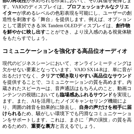
部の再現性
が求められる作業において、その真価を発揮しま
す。VAIOのディスプレイは、
プロフェッショナルなクリエ
イター
が求めるレベルの色彩表現を可能にし、ユーザーの創
造性を刺激する「舞台」を提供します。例えば、オプション
として選択できる3K Tandem OLEDディスプレイは、
創作物
を鮮やかに映し出す
ことができ、より没入感のある視覚体験
をもたらすでしょう。
コミュニケーションを強化する高品位オーディオ
現代のビジネスシーンにおいて、オンラインミーティングは
欠かせない要素となっています。VAIO SX14-Rは、単に音が
出るだけでなく、
クリアで聞き取りやすい高品位なサウンド
を提供することで、コミュニケーションの質を高めます。内
蔵されたスピーカーは、音声通話はもちろんのこと、動画コ
ンテンツの視聴においても
臨場感あふれるサウンド
を実現し
ます。また、AIを活用したノイズキャンセリング機能によ
り、周囲の雑音を効果的に除去し、
自身の声だけを相手に届
けられる
ため、騒がしい環境下でも円滑なコミュニケーショ
ンをサポートします。これは、まさに「声の演技」の質を高
めるための、
重要な裏方
と言えるでしょう。