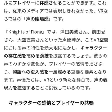
ルにプレイヤーに体感させる
ことができます。これ
は、従来のメディアでは表現しきれなかった、VRな
らではの
「声の臨場感」
です。
『Knights of Fiona』では、津田美波さん、前田愛
さん、大空直美さんといった声優陣が、このVR空間
における声の特性を最大限に活かし、
キャラクター
の存在感を高める演技
を披露するでしょう。彼らの
声のわずかな変化が、プレイヤーの感情を揺さぶ
り、
物語への没入感を一層深める
重要な要素となり
ます。声優たちは、VRという新たな舞台で、
声の表
現力を拡張する
ことに挑戦しているのです。
キャラクターの感情とプレイヤーの共鳴