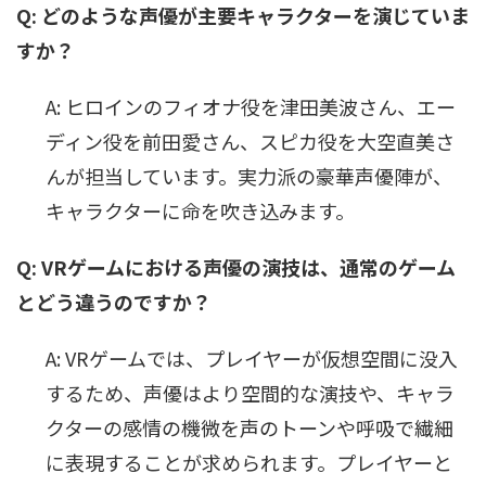
Q: どのような声優が主要キャラクターを演じていま
すか？
A: ヒロインのフィオナ役を津田美波さん、エー
ディン役を前田愛さん、スピカ役を大空直美さ
んが担当しています。実力派の豪華声優陣が、
キャラクターに命を吹き込みます。
Q: VRゲームにおける声優の演技は、通常のゲーム
とどう違うのですか？
A: VRゲームでは、プレイヤーが仮想空間に没入
するため、声優はより空間的な演技や、キャラ
クターの感情の機微を声のトーンや呼吸で繊細
に表現することが求められます。プレイヤーと