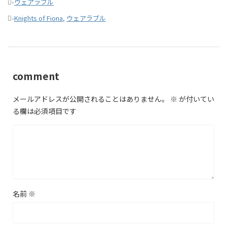
-
ウェアラブル
-
Knights of Fiona
,
ウェアラブル
comment
メールアドレスが公開されることはありません。
※
が付いてい
る欄は必須項目です
名前
※