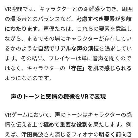
VR空間では、キャラクターとの距離感や向き、周囲
の環境音とのバランスなど、
考慮すべき要素が多岐
にわたります
。声優たちは、これらの要素を意識し
ながら、まるでその場にキャラクターが存在してい
るかのような
自然でリアルな声の演技
を追求してい
ます。その結果、プレイヤーは単に音声を聞くので
はなく、キャラクターの
「存在」を肌で感じられる
ようになるのです。
声のトーンと感情の機微をVRで表現
VRゲームにおいて、声のトーンはキャラクターの感
情を伝える上で
極めて重要な役割
を果たします。例
えば、津田美波さん演じるフィオナの
明るく前向き