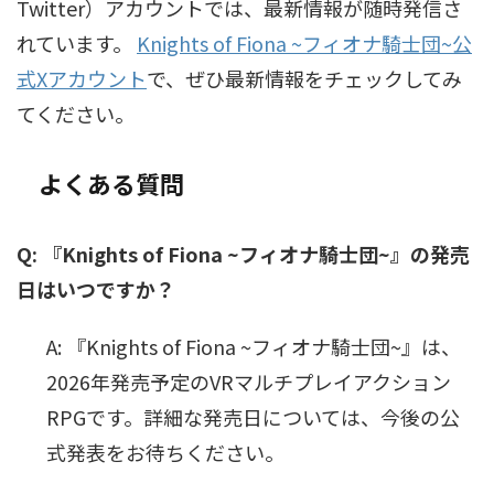
Twitter）アカウントでは、最新情報が随時発信さ
れています。
Knights of Fiona ~フィオナ騎士団~公
式Xアカウント
で、ぜひ最新情報をチェックしてみ
てください。
よくある質問
Q: 『Knights of Fiona ~フィオナ騎士団~』の発売
日はいつですか？
A: 『Knights of Fiona ~フィオナ騎士団~』は、
2026年発売予定のVRマルチプレイアクション
RPGです。詳細な発売日については、今後の公
式発表をお待ちください。