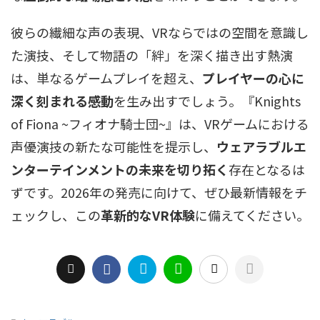
彼らの繊細な声の表現、VRならではの空間を意識し
た演技、そして物語の「絆」を深く描き出す熱演
は、単なるゲームプレイを超え、
プレイヤーの心に
深く刻まれる感動
を生み出すでしょう。『Knights
of Fiona ~フィオナ騎士団~』は、VRゲームにおける
声優演技の新たな可能性を提示し、
ウェアラブルエ
ンターテインメントの未来を切り拓く
存在となるは
ずです。2026年の発売に向けて、ぜひ最新情報をチ
ェックし、この
革新的なVR体験
に備えてください。