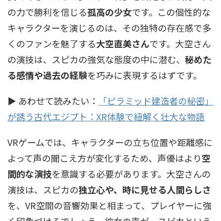
の力で勝利を信じる
孤高の少女
です。この個性的な
キャラクターを演じるのは、その独特の存在感で多
くのファンを魅了する
大空直美さん
です。大空さん
の演技は、スピカの強気な態度の中に潜む、
秘めた
る感情や過去の経験
を巧みに表現するはずです。
▶ あわせて読みたい：
「ピラミッド建造者の秘密」
が誘う古代エジプト：XR体験で紐解く壮大な物語
VRゲームでは、キャラクターの立ち位置や距離感に
よって声の聞こえ方が変化するため、声優はより
空
間的な演技
を意識する必要があります。大空さんの
演技は、スピカの
独立心や、時に見せる人間らしさ
を、VR空間の音響効果と相まって、プレイヤーに強