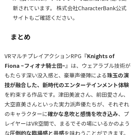
新されています。 株式会社CharacterBank公式
サイトもご確認ください。
まとめ
VRマルチプレイアクションRPG
『Knights of
Fiona ~フィオナ騎士団~』
は、ウェアラブル技術が
もたらす深い没入感と、豪華声優陣による
珠玉の演
技が融合した、新時代のエンターテインメント体験
を約束する作品です。津田美波さん、前田愛さん、
大空直美さんといった実力派声優たちが、それぞれ
のキャラクターに
確かな息吹と感情を吹き込み
、プ
レイヤーはVR空間で、まるでその場にいるかのよう
な
圧倒的な臨場感と共感
を味わうことができます。