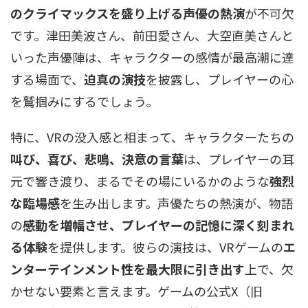
のクライマックスを盛り上げる声優の熱演
が不可欠
です。津田美波さん、前田愛さん、大空直美さんと
いった声優陣は、キャラクターの感情が最高潮に達
する場面で、
迫真の演技
を披露し、プレイヤーの心
を鷲掴みにするでしょう。
特に、VRの没入感と相まって、キャラクターたちの
叫び、喜び、悲鳴、決意の言葉
は、プレイヤーの耳
元で響き渡り、まるでその場にいるかのような
強烈
な臨場感
を生み出します。声優たちの熱演が、物語
の
感動を増幅させ、プレイヤーの記憶に深く刻まれ
る体験
を提供します。彼らの演技は、VRゲームの
エ
ンターテインメント性を最大限に引き出す
上で、欠
かせない要素と言えます。ゲームの公式X（旧