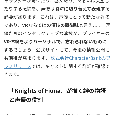
ャラクターが驚いたり、喜んだり、あるいは失望し
たりする感情を、声優は
瞬時に切り替えて表現
する
必要があります。これは、声優にとって新たな挑戦
であり、
VRならではの演技の醍醐味
と言えます。声
優たちのインタラクティブな演技が、プレイヤーの
VR体験をよりパーソナルで、忘れられないものに
する
でしょう。公式サイトにて、今後の情報公開に
も期待が高まります。
株式会社CharacterBankのプ
レスリリース
では、キャストに関する詳細が確認で
きます。
『Knights of Fiona』が描く絆の物語
と声優の役割