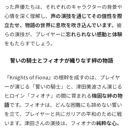
った声優たちは、それぞれのキャラクターの背景や
心情を深く理解し、
声の演技を通じてその個性を際
立たせ、物語の世界に息吹を吹き込んでいます。
彼
らの演技が、プレイヤーに
忘れられない感動と体験
をもたらすでしょう。
誓いの騎士とフィオナが織りなす絆の物語
『Knights of Fiona』の根幹を成すのは、プレイヤ
ーが演じる「誓いの騎士」と、津田美波さん演じる
ヒロイン「フィオナ」の間に育まれる
強固な絆の物
語
です。フィオナは、どんな困難にも諦めない誓い
を立て、プレイヤーと共にガリアの平和のために戦
います。津田さんの演技は、フィオナの
純粋な心、