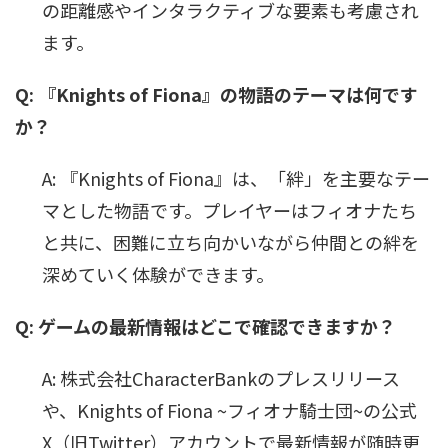
の距離感やインタラクティブな要素も考慮され
ます。
Q: 『Knights of Fiona』の物語のテーマは何です
か？
A: 『Knights of Fiona』は、「絆」を主要なテー
マとした物語です。プレイヤーはフィオナたち
と共に、困難に立ち向かいながら仲間との絆を
深めていく体験ができます。
Q: ゲームの最新情報はどこで確認できますか？
A: 株式会社CharacterBankのプレスリリース
や、Knights of Fiona ~フィオナ騎士団~の公式
X（旧Twitter）アカウントで最新情報が随時更