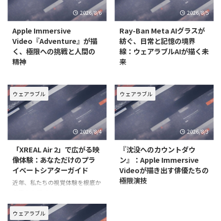
2026/8/6
2026/8/5
Apple Immersive
Ray-Ban Meta AIグラスが
Video『Adventure』が描
紡ぐ、日常と記憶の境界
く、極限への挑戦と人間の
線：ウェアラブルAIが描く未
精神
来
ウェアラブルデバイスの進化は、
近年、テクノロジーは私たちの生
私たちの映像体験を根底から変え
活に深く浸透し、その境界線はま
つつあります。特に、Apple
すます曖昧になりつつあります。
ウェアラブル
ウェアラブル
Vision Proで提供されるApple
特に「ウェアラブル」という概念
Immersive Videoは、単なる視聴
は、単なるデバイスの装着を超
を超え、まるでその場にいるかの
え、人間の知覚や記憶、コミュニ
2026/8/4
2026/8/3
ような圧倒的な没入感を可能にし
ケーションのあり方そのものを変
革する可能性を秘めています。そ
「XREAL Air 2」で広がる映
『沈没へのカウントダウ
の
像体験：あなただけのプラ
ン』：Apple Immersive
イベートシアターガイド
Videoが描き出す俳優たちの
極限演技
近年、私たちの視覚体験を根底か
ら変えるデバイスとして、スマー
Apple Vision Pro向けに提供され
トグラスが注目を集めています。
る「Apple Immersive Video」
特に「XREAL Air 2」は、その高
は、従来の映像体験を根底から覆
ウェアラブル