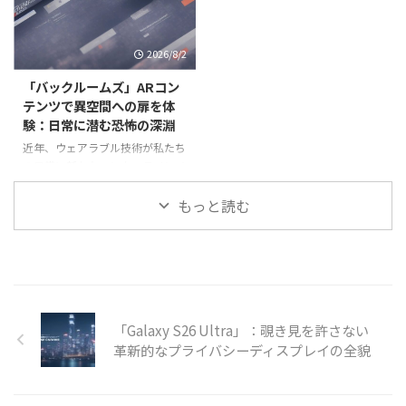
い没入感と携帯性により、どこに
す革新的なフォーマットです。そ
いても自分だけの大画面エンター
の中でも、アカデミー賞受賞監督
テイメントを楽しめる画期的な製
エドワード・ベルガーが脚本・監
2026/8/2
品として、多くのユー
督を手がけた初の脚本付き短
「バックルームズ」ARコン
テンツで異空間への扉を体
験：日常に潜む恐怖の深淵
近年、ウェアラブル技術が私たち
の日常に新たなエンターテインメ
ントの形をもたらしています。特
に、拡張現実（AR）技術は、現
もっと読む
実世界とデジタルコンテンツを融
合させ、これまでにない没入感の
高い体験を可能にしています。今
回注目するのは、都市伝説として
「Galaxy S26 Ultra」：覗き見を許さない
革新的なプライバシーディスプレイの全貌